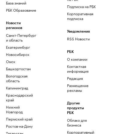
База знаний
Подписка на РБК
РБК Образование
Корпоративная
подписка
Новости
регионов
Уведомления
Санкт-Петербург
RSS Новости
и область
Екатеринбург
РБК
Новосибирск
О компании
Омск
Контактная
Башкортостан
информация
Вологодская
Редакция
область
Размещение
Калининград
рекламы
Краснодарский
край
Другие
Нижний
продукты
Новгород
РБК
Пермский край
Облако для
бизнеса
Ростов-на-Дону
Корпоративный
Татарстан