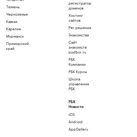
регистратор
Тюмень
доменов
Черноземье
Хостинг
сайтов
Кавказ
Рег.решения
Карелия
Знакомства
Мурманск
Сайт
Приморский
знакомств
край
podbor.ru
РБК
Компании
РБК Курсы
Школа
управления
РБК
РБК
Новости
iOS
Android
AppGallery