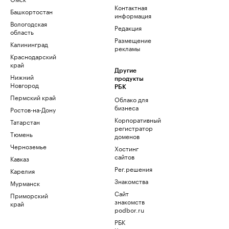
Контактная
Башкортостан
информация
Вологодская
Редакция
область
Размещение
Калининград
рекламы
Краснодарский
край
Другие
Нижний
продукты
Новгород
РБК
Пермский край
Облако для
бизнеса
Ростов-на-Дону
Корпоративный
Татарстан
регистратор
Тюмень
доменов
Черноземье
Хостинг
сайтов
Кавказ
Рег.решения
Карелия
Знакомства
Мурманск
Сайт
Приморский
знакомств
край
podbor.ru
РБК