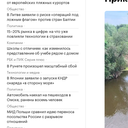
от европейских пляжных курортов
Общество
В Литве заявили о риске «операций под
ложным флагом» против стран Балтии
Политика
15–20% рынка в цифре: на что уже
повлияли технологии в страховании
Компании
Школы с отличием: как изменилось
представление об учебе рядом с домом
РБК и ПИК Серия плюс
В Рунете произошел масштабный сбой
Технологии и медиа
В Японии заявили о запуске КНДР
снаряда «в сторону моря»
Политика
Автомобиль наехал на пешеходов в
Омске, ранены восемь человек
Общество
МИД Польши сравнил идею переноса
посольства России с разрывом
отношений
Политика