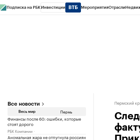
Подписка на РБК
Инвестиции
Мероприятия
Отрасли
Недви
РБК Курсы
РБК Life
Тренды
Визионеры
Национальные проекты
Горо
Спецпроекты СПб
Конференции СПб
Спецпроекты
Проверка конт
Пермский кр
Все новости
Пермь
Весь мир
След
Финансы после 60: ошибки, которые
стоят дорого
факт
РБК Компании
Аномальная жара не отпугнула россиян
Прик