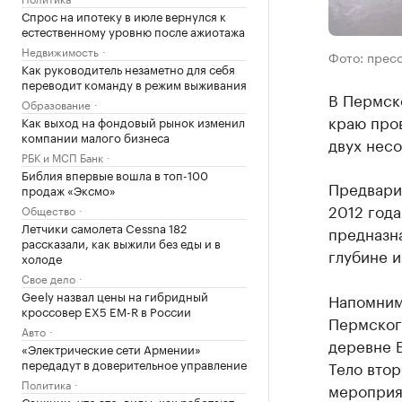
Спрос на ипотеку в июле вернулся к
естественному уровню после ажиотажа
Недвижимость
Фото: прес
Как руководитель незаметно для себя
переводит команду в режим выживания
В Пермск
Образование
краю пров
Как выход на фондовый рынок изменил
компании малого бизнеса
двух нес
РБК и МСП Банк
Библия впервые вошла в топ-100
Предвари
продаж «Эксмо»
2012 года
Общество
Летчики самолета Cessna 182
предназна
рассказали, как выжили без еды и в
глубине и
холоде
Свое дело
Geely назвал цены на гибридный
Напомним
кроссовер EX5 EM-R в России
Пермского
Авто
деревне 
«Электрические сети Армении»
передадут в доверительное управление
Тело втор
Политика
мероприя
Санкции: что это, виды, как работают,