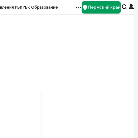
Пермский край
вления РБК
РБК Образование
редитные рейтинги
Франшизы
Газета
ок наличной валюты