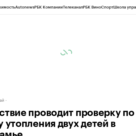
жимость
Autonews
РБК Компании
Телеканал
РБК Вино
Спорт
Школа упра
д
Стиль
Крипто
РБК Бизнес-среда
Дискуссионный клуб
Исследования
К
рагентов
Политика
Экономика
Бизнес
Технологии и медиа
Финансы
Рын
ай
ствие проводит проверку по
у утопления двух детей в
амье