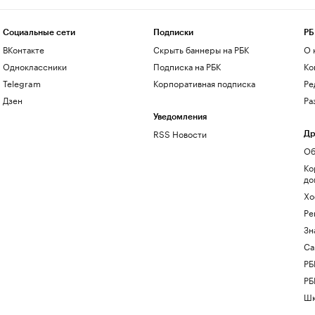
Социальные сети
Подписки
РБ
ВКонтакте
Скрыть баннеры на РБК
О 
Одноклассники
Подписка на РБК
Ко
Telegram
Корпоративная подписка
Ре
Дзен
Ра
Уведомления
RSS Новости
Др
Об
Ко
до
Хо
Ре
Зн
Са
РБ
РБ
Шк