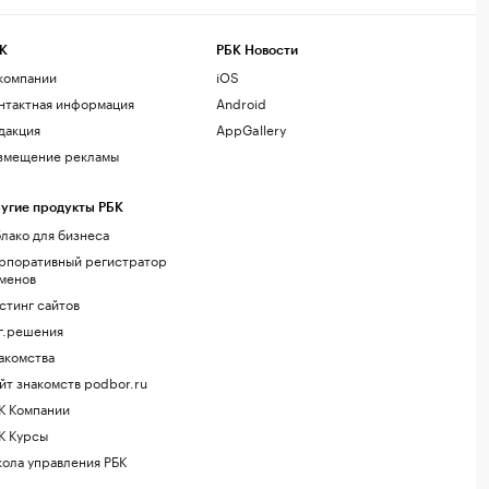
К
РБК Новости
компании
iOS
нтактная информация
Android
дакция
AppGallery
змещение рекламы
угие продукты РБК
лако для бизнеса
рпоративный регистратор
менов
стинг сайтов
г.решения
акомства
йт знакомств podbor.ru
К Компании
К Курсы
ола управления РБК