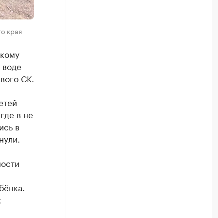
о края
скому
 воде
вого СК.
етей
где в не
ись в
нули.
ности
бёнка.
х