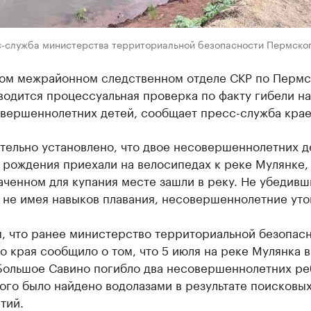
с-служба министерства территориальной безопасности Пермског
ом межрайонном следственном отделе СКР по Перм
одится процессуальная проверка по факту гибели на
овершеннолетних детей, сообщает пресс-служба крае
тельно установлено, что двое несовершеннолетних д
 рождения приехали на велосипедах к реке Мулянке, 
ченном для купания месте зашли в реку. Не убедивш
 не имея навыков плавания, несовершеннолетние уто
, что ранее министерство территориальной безопас
 края сообщило о том, что 5 июля на реке Мулянка в
Большое Савино погибло два несовершеннолетних ре
ого было найдено водолазами в результате поисковы
тий.