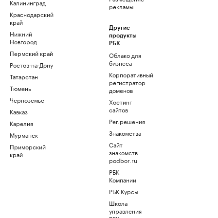
Калининград
рекламы
Краснодарский
край
Другие
Нижний
продукты
Новгород
РБК
Пермский край
Облако для
бизнеса
Ростов-на-Дону
Корпоративный
Татарстан
регистратор
Тюмень
доменов
Черноземье
Хостинг
сайтов
Кавказ
Рег.решения
Карелия
Знакомства
Мурманск
Сайт
Приморский
знакомств
край
podbor.ru
РБК
Компании
РБК Курсы
Школа
управления