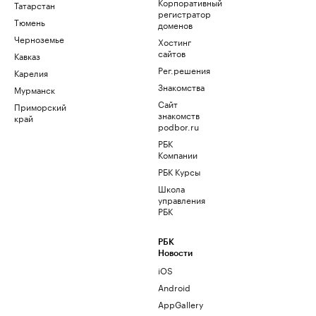
Корпоративный
Татарстан
регистратор
Тюмень
доменов
Черноземье
Хостинг
сайтов
Кавказ
Рег.решения
Карелия
Знакомства
Мурманск
Сайт
Приморский
знакомств
край
podbor.ru
РБК
Компании
РБК Курсы
Школа
управления
РБК
РБК
Новости
iOS
Android
AppGallery