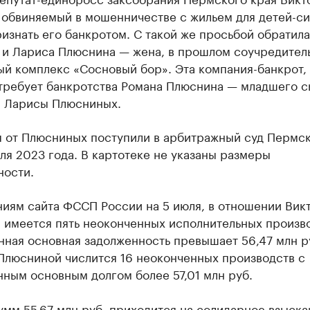
 обвиняемый в мошенничестве с жильем для детей-си
изнать его банкротом. С такой же просьбой обратила
 и Лариса Плюснина — жена, в прошлом соучредите
й комплекс «Сосновый бор». Эта компания-банкрот, 
 требует банкротства Романа Плюснина — младшего с
и Ларисы Плюсниных.
я от Плюсниных поступили в арбитражный суд Пермс
ля 2023 года. В картотеке не указаны размеры
ности.
ниям сайта ФССП России на 5 июля, в отношении Вик
 имеется пять неоконченных исполнительных произво
ная основная задолженность превышает 56,47 млн ру
Плюсниной числится 16 неоконченных производств с
ным основным долгом более 57,01 млн руб.
умм 55,67 млн руб. приходится на солидарное взыска