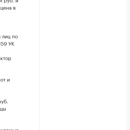
цена в
 лиц по
159 УК
иктор
от и
руб.
ьцы
иняемые