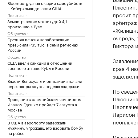
Bloomberg узнал о серии самоубийств
Плюснин,
в Киберкомандовании США
просит пр
Политика
Землетрясение магнитудой 4,1
арбитраж
произошло в Туве
«Жилищны
Общество
очередь,
Средняя пенсия неработающих
Виктора 
превысила ₽35 тыс. в семи регионах
России
Общество
Заявлени
США ввели санкции в отношении
края 4 ию
военного атташе Кубы в России
задолжен
Политика
Власти Венесуэлы и оппозиция начали
переговоры спустя неделю задержки
По сведе
Политика
Плюснина
Прощание с олимпийским чемпионом
Иваном Едешко пройдет 7 августа в
Неоплачен
Москве
Ларисой 
Общество
неоплачен
В США в аэропорту задержали
мужчину, угрожавшего взорвать бомбу
на рейсе
Из этих с