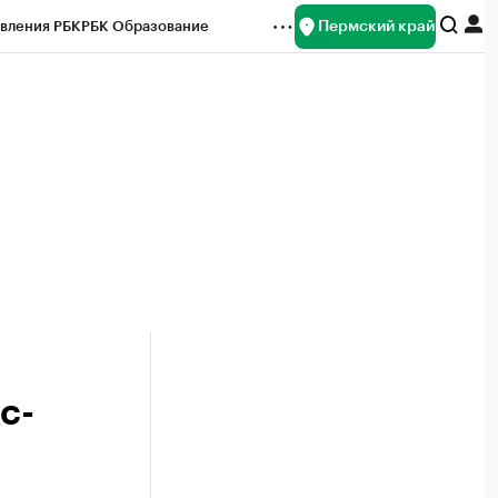
Пермский край
вления РБК
РБК Образование
редитные рейтинги
Франшизы
Газета
ок наличной валюты
с-