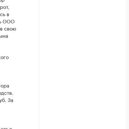
рот,
сь в
ль ООО
в свою
ына
кого
тора
дств.
б. За
ние с