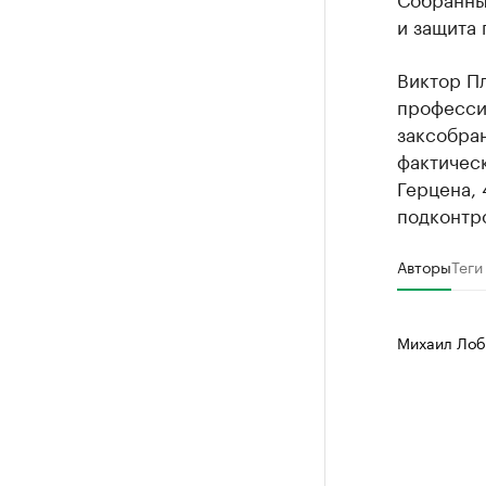
и защита 
Виктор Пл
професси
заксобран
фактическ
Герцена, 
подконтр
Авторы
Теги
Михаил Лоб