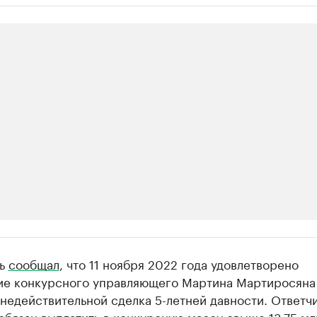
ии
мь
сообщал
, что 11 ноября 2022 года удовлетворено
 организации в нефтегазовой промышленно
ие конкурсного управляющего Мартина Мартиросяна
недействительной сделка 5-летней давности. Ответч
верьте данные в каталоге
бязан выплатить в конкурсную массу свыше 13,75 млн