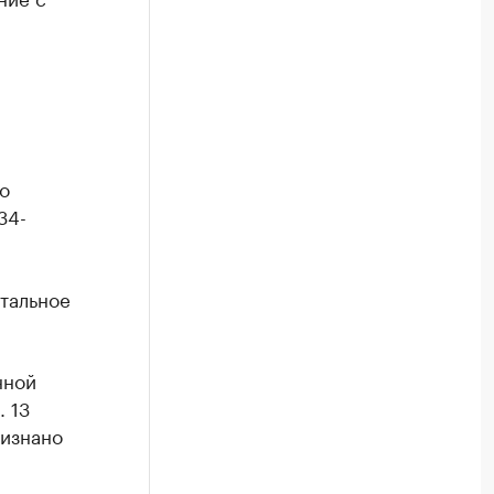
о
34-
тальное
нной
 13
изнано