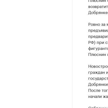
возвратит
Добрянке
Ровно за 
предъяви
предварит
РФ) при 
фигурант
Плюснин 
Новострой
граждан и
государс
Добрянки 
После тог
начали жа
Собранны