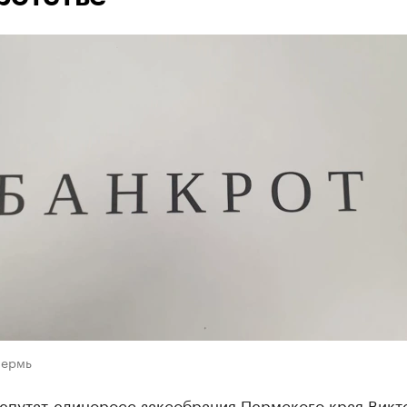
Пермь
епутат-единоросс заксобрания Пермского края Викт