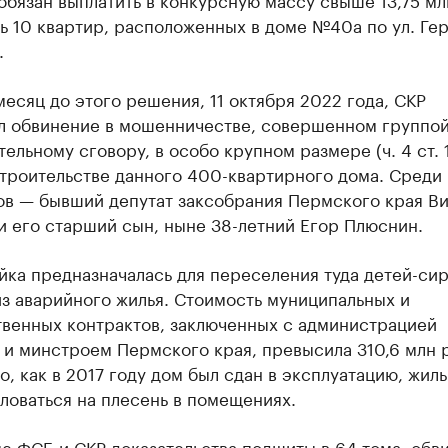
ь 10 квартир, расположенных в доме №40а по ул. Гер
.
месяц до этого решения, 11 октября 2022 года, СКР
л обвинение в мошенничестве, совершенном группой
ельному сговору, в особо крупном размере (ч. 4 ст. 
строительстве данного 400-квартирного дома. Среди
ов — бывший депутат заксобрания Пермского края В
и его старший сын, ныне 38-летний Егор Плюснин.
ка предназначалась для переселения туда детей-сир
з аварийного жилья. Стоимость муниципальных и
твенных контрактов, заключенных с администрацией
и минстроем Пермского края, превысила 310,6 млн 
о, как в 2017 году дом был сдан в эксплуатацию, жил
ловаться на плесень в помещениях.
е ФСБ и СКР доказательства подшиты в 64 тома, обв