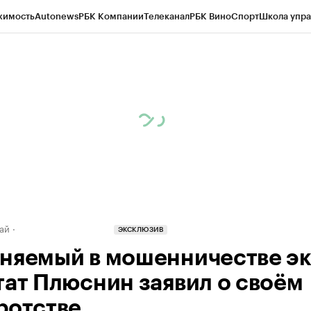
жимость
Autonews
РБК Компании
Телеканал
РБК Вино
Спорт
Школа упра
д
Стиль
Крипто
РБК Бизнес-среда
Дискуссионный клуб
Исследования
К
рагентов
Политика
Экономика
Бизнес
Технологии и медиа
Финансы
Рын
ай
ЭКСКЛЮЗИВ
няемый в мошенничестве эк
тат Плюснин заявил о своём
ротстве