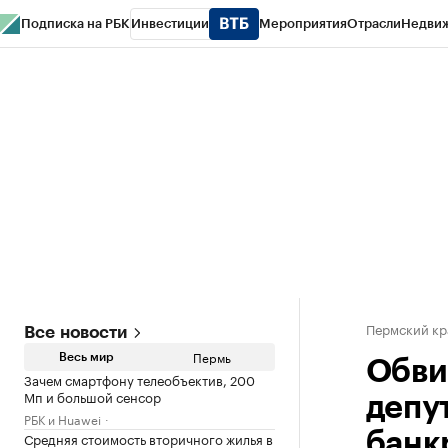
Подписка на РБК
Инвестиции
Мероприятия
Отрасли
Недви
РБК Курсы
РБК Life
Тренды
Визионеры
Национальные проекты
Горо
Спецпроекты СПб
Конференции СПб
Спецпроекты
Проверка конт
Пермский кр
Все новости
Пермь
Весь мир
Обви
Зачем смартфону телеобъектив, 200
Мп и большой сенсор
депу
РБК и Huawei
Средняя стоимость вторичного жилья в
банк