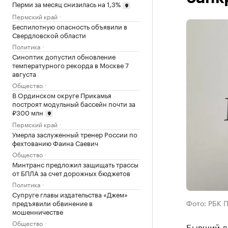
Перми за месяц снизилась на 1,3%
Пермский край
Беспилотную опасность объявили в
Свердловской области
Политика
Синоптик допустил обновление
температурного рекорда в Москве 7
августа
Общество
В Ординском округе Прикамья
построят модульный бассейн почти за
₽300 млн
Пермский край
Умерла заслуженный тренер России по
фехтованию Фаина Саевич
Общество
Минтранс предложил защищать трассы
от БПЛА за счет дорожных бюджетов
Политика
Супруге главы издательства «Джем»
Фото: РБК 
предъявили обвинение в
мошенничестве
Общество
Бывший д