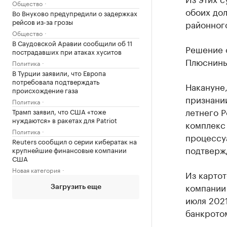
Общество
обоих до
Во Внуково предупредили о задержках
рейсов из-за грозы
районного
Общество
В Саудовской Аравии сообщили об 11
Решение 
пострадавших при атаках хуситов
Плюснины
Политика
В Турции заявили, что Европа
потребовала подтверждать
Накануне,
происхождение газа
признани
Политика
летнего 
Трамп заявил, что США «тоже
нуждаются» в ракетах для Patriot
комплекс
Политика
процессуа
Reuters сообщил о серии кибератак на
подтвержд
крупнейшие финансовые компании
США
Новая категория
Из картот
компании 
Загрузить еще
июля 202
банкрото