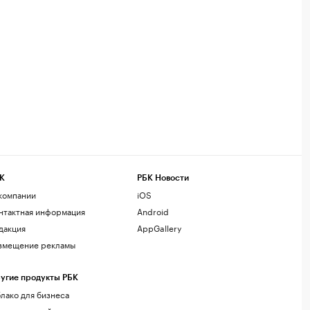
К
РБК Новости
компании
iOS
нтактная информация
Android
дакция
AppGallery
змещение рекламы
угие продукты РБК
лако для бизнеса