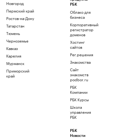
Новгород
РБК
Пермский край
Облако для
бизнеса
Ростов-на-Дону
Корпоративный
Татарстан
регистратор
Тюмень
доменов
Черноземье
Хостинг
сайтов
Кавказ
Рег.решения
Карелия
Знакомства
Мурманск
Сайт
Приморский
знакомств
край
podbor.ru
РБК
Компании
РБК Курсы
Школа
управления
РБК
РБК
Новости