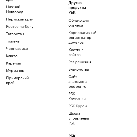
Другие
Нижний
продукты
Новгород
РБК
Пермский край
Облако для
бизнеса
Ростов-на-Дону
Корпоративный
Татарстан
регистратор
Тюмень
доменов
Черноземье
Хостинг
сайтов
Кавказ
Рег.решения
Карелия
Знакомства
Мурманск
Сайт
Приморский
знакомств
край
podbor.ru
РБК
Компании
РБК Курсы
Школа
управления
РБК
РБК