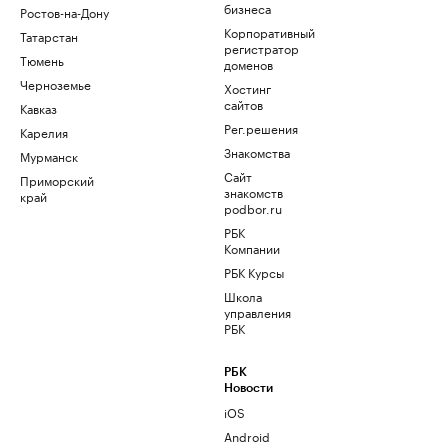
бизнеса
Ростов-на-Дону
Корпоративный
Татарстан
регистратор
Тюмень
доменов
Черноземье
Хостинг
сайтов
Кавказ
Рег.решения
Карелия
Знакомства
Мурманск
Сайт
Приморский
знакомств
край
podbor.ru
РБК
Компании
РБК Курсы
Школа
управления
РБК
РБК
Новости
iOS
Android