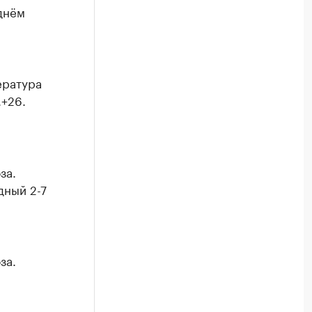
 днём
ература
.+26.
за.
дный 2-7
за.