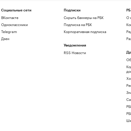
Социальные сети
Подписки
РБ
ВКонтакте
Скрыть баннеры на РБК
О 
Одноклассники
Подписка на РБК
Ко
Telegram
Корпоративная подписка
Ре
Дзен
Ра
Уведомления
RSS Новости
Др
Об
Ко
до
Хо
Ре
Зн
Са
РБ
РБ
Шк