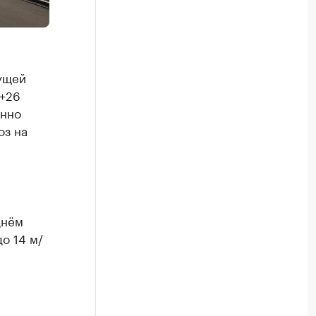
ущей
 +26
енно
оз на
днём
до 14 м/