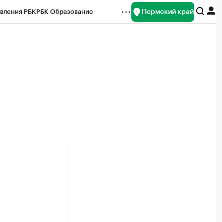
Пермский край
вления РБК
РБК Образование
редитные рейтинги
Франшизы
Газета
ок наличной валюты