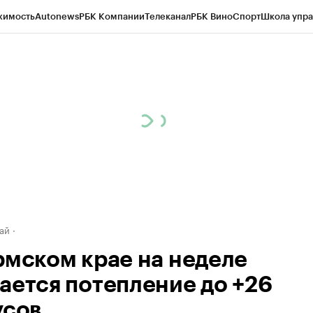
жимость
Autonews
РБК Компании
Телеканал
РБК Вино
Спорт
Школа упра
д
Стиль
Крипто
РБК Бизнес-среда
Дискуссионный клуб
Исследования
К
рагентов
Политика
Экономика
Бизнес
Технологии и медиа
Финансы
Рын
ай
рмском крае на неделе
ается потепление до +26
усов