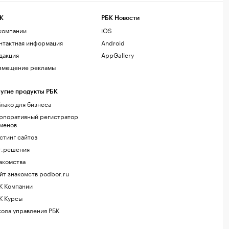
К
РБК Новости
компании
iOS
нтактная информация
Android
дакция
AppGallery
змещение рекламы
угие продукты РБК
лако для бизнеса
рпоративный регистратор
менов
стинг сайтов
г.решения
акомства
йт знакомств podbor.ru
К Компании
К Курсы
ола управления РБК