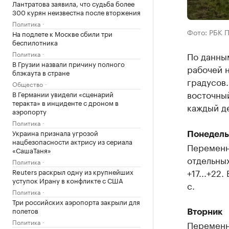
Лантратова заявила, что судьба более
300 курян неизвестна после вторжения
Политика
Фото: РБК 
На подлете к Москве сбили три
беспилотника
Политика
По данным
В Грузии назвали причину полного
рабочей н
блэкаута в стране
градусов
Общество
восточны
В Германии увидели «сценарий
теракта» в инциденте с дроном в
каждый д
аэропорту
Политика
Украина признала угрозой
Понедель
нацбезопасности актрису из сериала
Переменн
«СашаТаня»
отдельных
Политика
+17...+22
Reuters раскрыл одну из крупнейших
уступок Ирану в конфликте с США
с.
Политика
Три российских аэропорта закрыли для
полетов
Вторник
Политика
Переменн