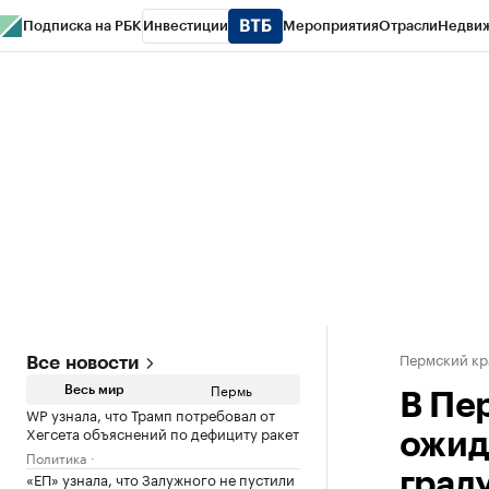
Подписка на РБК
Инвестиции
Мероприятия
Отрасли
Недви
РБК Курсы
РБК Life
Тренды
Визионеры
Национальные проекты
Горо
Спецпроекты СПб
Конференции СПб
Спецпроекты
Проверка конт
Пермский кр
Все новости
Пермь
Весь мир
В Пе
WP узнала, что Трамп потребовал от
Хегсета объяснений по дефициту ракет
ожид
Политика
«ЕП» узнала, что Залужного не пустили
град