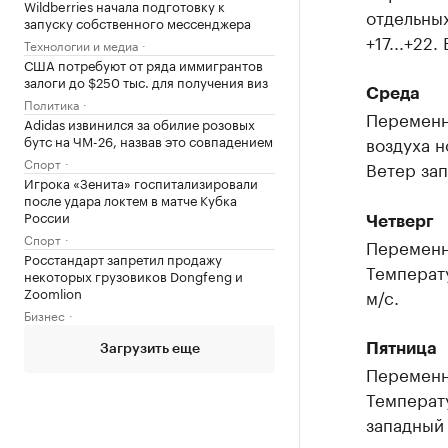
Wildberries начала подготовку к
отдельных
запуску собственного мессенджера
+17...+22
Технологии и медиа
США потребуют от ряда иммигрантов
залоги до $250 тыс. для получения виз
Среда
Политика
Переменн
Adidas извинился за обилие розовых
бутс на ЧМ-26, назвав это совпадением
воздуха но
Спорт
Ветер зап
Игрока «Зенита» госпитализировали
после удара локтем в матче Кубка
России
Четверг
Спорт
Переменн
Росстандарт запретил продажу
Температу
некоторых грузовиков Dongfeng и
Zoomlion
м/с.
Бизнес
Пятница
Загрузить еще
Переменн
Температу
западный 