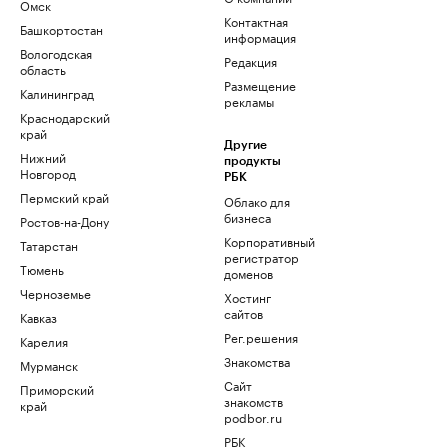
Омск
Контактная
Башкортостан
информация
Вологодская
Редакция
область
Размещение
Калининград
рекламы
Краснодарский
край
Другие
Нижний
продукты
Новгород
РБК
Пермский край
Облако для
бизнеса
Ростов-на-Дону
Корпоративный
Татарстан
регистратор
Тюмень
доменов
Черноземье
Хостинг
сайтов
Кавказ
Рег.решения
Карелия
Знакомства
Мурманск
Сайт
Приморский
знакомств
край
podbor.ru
РБК