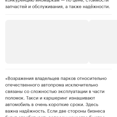
запчастей и обслуживания, а также надёжности.
«Возражения владельцев парков относительно
РБК Компании
РБК Компании
отечественного автопрома исключительно
Крупнейшие производители и
Страховые к
связаны со сложностью эксплуатации в части
продавцы медийной продукции
присутствую
поломок. Такси и каршеринг изнашивают
Ознакомьтесь с информацией в каталоге
Посмотрите в ката
автомобиль в очень короткие сроки. Здесь
важна надёжность. Если две стороны бизнеса
будут отрабатывать вопросы качества быстро,