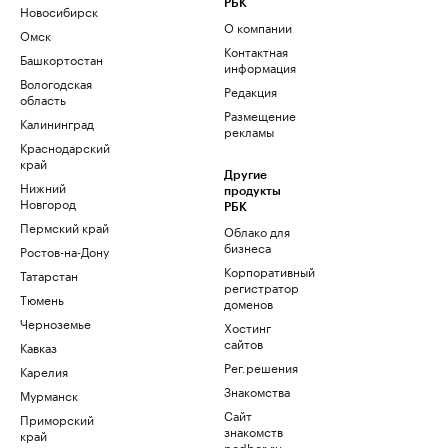
РБК
Новосибирск
О компании
Омск
Контактная
Башкортостан
информация
Вологодская
Редакция
область
Размещение
Калининград
рекламы
Краснодарский
край
Другие
Нижний
продукты
Новгород
РБК
Пермский край
Облако для
бизнеса
Ростов-на-Дону
Корпоративный
Татарстан
регистратор
Тюмень
доменов
Черноземье
Хостинг
сайтов
Кавказ
Рег.решения
Карелия
Знакомства
Мурманск
Сайт
Приморский
знакомств
край
podbor.ru