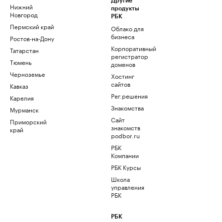
Другие
Нижний
продукты
Новгород
РБК
Пермский край
Облако для
бизнеса
Ростов-на-Дону
Корпоративный
Татарстан
регистратор
Тюмень
доменов
Черноземье
Хостинг
сайтов
Кавказ
Рег.решения
Карелия
Знакомства
Мурманск
Сайт
Приморский
знакомств
край
podbor.ru
РБК
Компании
РБК Курсы
Школа
управления
РБК
РБК