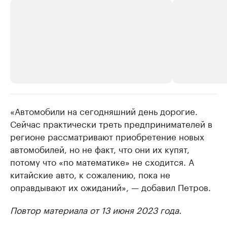
«Автомобили на сегодняшний день дорогие.
РБК Компании
РБК Компании
Сейчас практически треть предпринимателей в
Крупнейшие производители и
Страховые к
регионе рассматривают приобретение новых
продавцы медийной продукции
присутствую
автомобилей, но не факт, что они их купят,
Ознакомьтесь с информацией в каталоге
Посмотрите в ката
потому что «по математике» не сходится. А
китайские авто, к сожалению, пока не
оправдывают их ожиданий», — добавил Петров.
Повтор материала от 13 июня 2023 года.