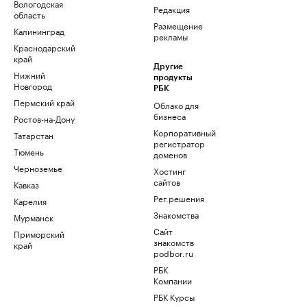
Вологодская
Редакция
область
Размещение
Калининград
рекламы
Краснодарский
край
Другие
Нижний
продукты
Новгород
РБК
Пермский край
Облако для
бизнеса
Ростов-на-Дону
Корпоративный
Татарстан
регистратор
Тюмень
доменов
Черноземье
Хостинг
сайтов
Кавказ
Рег.решения
Карелия
Знакомства
Мурманск
Сайт
Приморский
знакомств
край
podbor.ru
РБК
Компании
РБК Курсы