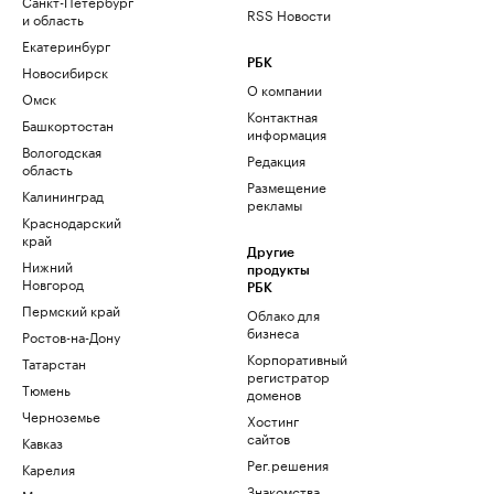
Санкт-Петербург
RSS Новости
и область
Екатеринбург
РБК
Новосибирск
О компании
Омск
Контактная
Башкортостан
информация
Вологодская
Редакция
область
Размещение
Калининград
рекламы
Краснодарский
край
Другие
Нижний
продукты
Новгород
РБК
Пермский край
Облако для
бизнеса
Ростов-на-Дону
Корпоративный
Татарстан
регистратор
Тюмень
доменов
Черноземье
Хостинг
сайтов
Кавказ
Рег.решения
Карелия
Знакомства