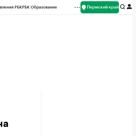
Пермский край
вления РБК
РБК Образование
редитные рейтинги
Франшизы
Газета
ок наличной валюты
на