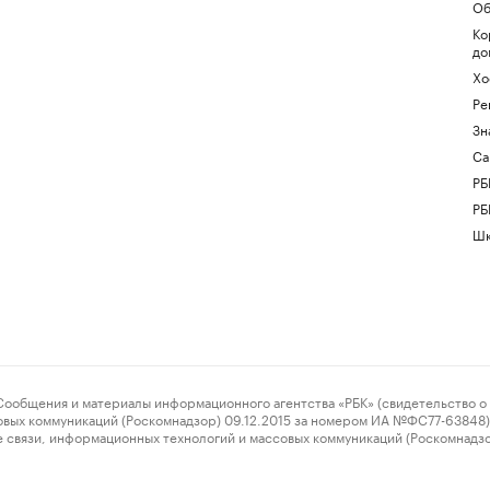
Об
Ко
до
Хо
Ре
Зн
Са
РБ
РБ
Шк
ения и материалы информационного агентства «РБК» (свидетельство о 
овых коммуникаций (Роскомнадзор) 09.12.2015 за номером ИА №ФС77-63848) 
 связи, информационных технологий и массовых коммуникаций (Роскомнадз