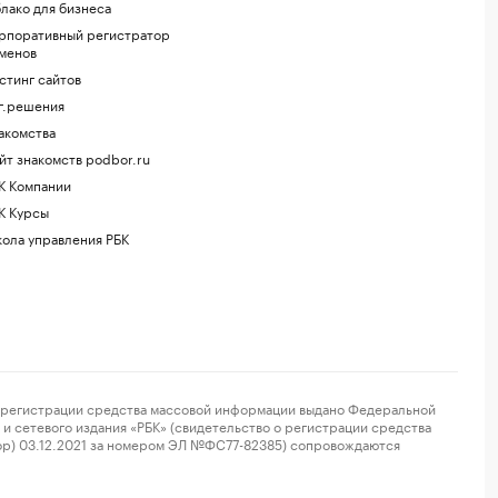
лако для бизнеса
рпоративный регистратор
менов
стинг сайтов
г.решения
акомства
йт знакомств podbor.ru
К Компании
К Курсы
ола управления РБК
регистрации средства массовой информации выдано Федеральной
и сетевого издания «РБК» (свидетельство о регистрации средства
ор) 03.12.2021 за номером ЭЛ №ФС77-82385) сопровождаются