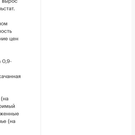
е вырос
ьстат.
ном
мость
ние цен
 0,9-
качанная
 (на
оримый
роженные
ье (на