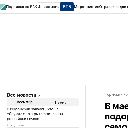
Подписка на РБК
Инвестиции
Мероприятия
Отрасли
Недви
РБК Курсы
РБК Life
Тренды
Визионеры
Национальные проекты
Горо
Спецпроекты СПб
Конференции СПб
Спецпроекты
Проверка конт
Пермский кр
Все новости
Пермь
Весь мир
В ма
В Индонезии заявили, что не
обсуждают открытие филиалов
подор
российских вузов
Общество
само