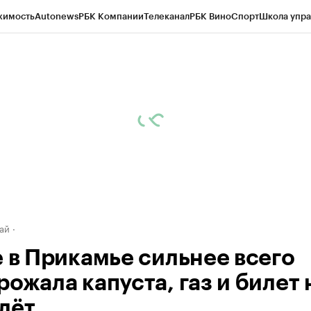
жимость
Autonews
РБК Компании
Телеканал
РБК Вино
Спорт
Школа упра
д
Стиль
Крипто
РБК Бизнес-среда
Дискуссионный клуб
Исследования
К
рагентов
Политика
Экономика
Бизнес
Технологии и медиа
Финансы
Рын
ай
е в Прикамье сильнее всего
ожала капуста, газ и билет 
лёт