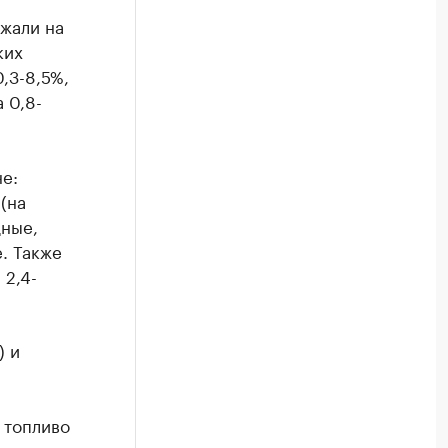
жали на
ких
,3-8,5%,
 0,8-
е:
(на
дные,
. Также
 2,4-
) и
 топливо