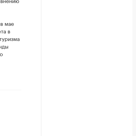
авнению
в мае
та в
 туризма
енды
о
,