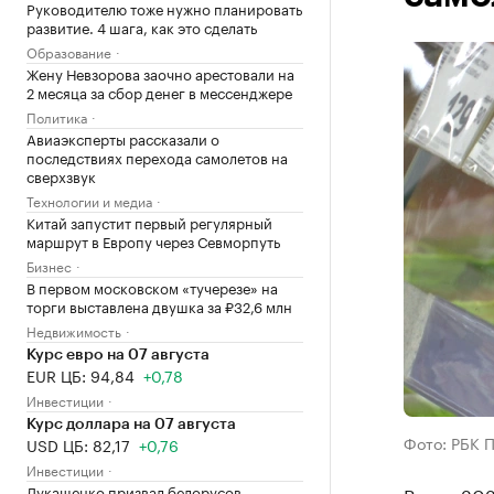
Руководителю тоже нужно планировать
развитие. 4 шага, как это сделать
Образование
Жену Невзорова заочно арестовали на
2 месяца за сбор денег в мессенджере
Политика
Авиаэксперты рассказали о
последствиях перехода самолетов на
сверхзвук
Технологии и медиа
Китай запустит первый регулярный
маршрут в Европу через Севморпуть
Бизнес
В первом московском «тучерезе» на
торги выставлена двушка за ₽32,6 млн
Недвижимость
Курс евро на 07 августа
EUR ЦБ: 94,84
+0,78
Инвестиции
Курс доллара на 07 августа
Фото: РБК 
USD ЦБ: 82,17
+0,76
Инвестиции
Лукашенко призвал белорусов