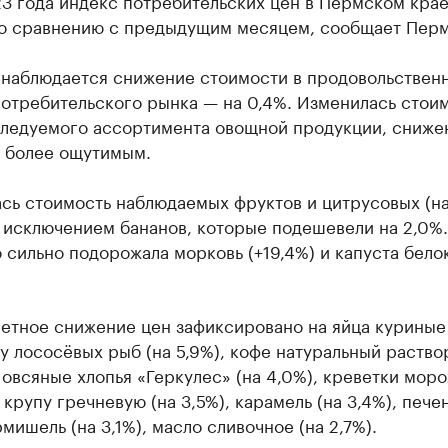
23 года индекс потребительских цен в Пермском кра
по сравнению с предыдущим месяцем, сообщает Перм
 наблюдается снижение стоимости в продовольствен
потребительского рынка — на 0,4%. Изменилась стои
следуемого ассортимента овощной продукции, сниже
ь более ощутимым.
сь стоимость наблюдаемых фруктов и цитрусовых (на
а исключением бананов, которые подешевели на 2,0%.
сильно подорожала морковь (+19,4%) и капуста бело
етное снижение цен зафиксировано на яйца куриные
ру лососёвых рыб (на 5,9%), кофе натуральный раств
, овсяные хлопья «Геркулес» (на 4,0%), креветки мо
, крупу гречневую (на 3,5%), карамель (на 3,4%), печен
рмишель (на 3,1%), масло сливочное (на 2,7%).