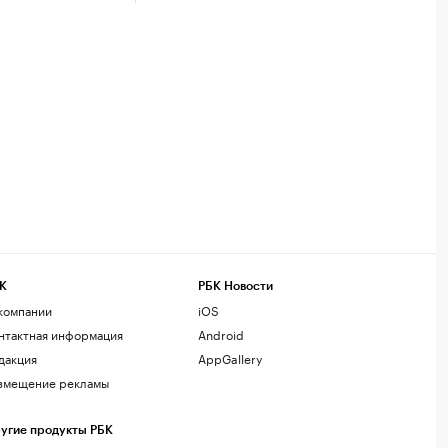
К
РБК Новости
компании
iOS
нтактная информация
Android
дакция
AppGallery
змещение рекламы
угие продукты РБК