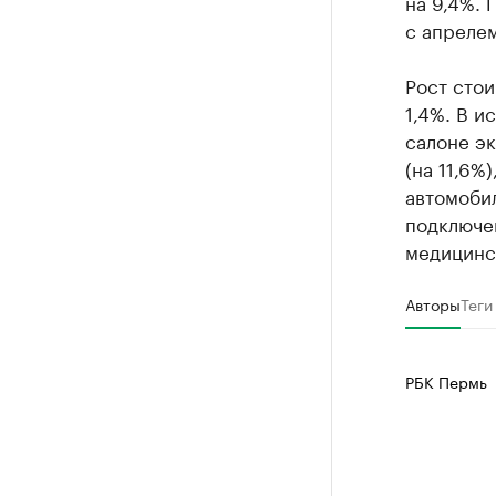
на 9,4%. 
с апрелем
Рост стои
1,4%. В и
салоне эк
(на 11,6%
автомобил
подключен
медицинск
Авторы
Теги
РБК Пермь