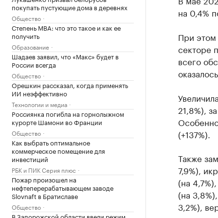
В мае 20
покупать пустующие дома в деревнях
на 0,4% 
Общество
Степень MBA: что это такое и как ее
При этом
получить
Образование
секторе 
Шадаев заявил, что «Макс» будет в
всего об
России всегда
оказалос
Общество
Орешкин рассказал, когда применять
ИИ неэффективно
Увеличила
Технологии и медиа
21,8%), з
Россиянка погибла на горнолыжном
Особенно 
курорте Шамони во Франции
(+137%).
Общество
Как выбрать оптимальное
коммерческое помещение для
Также зам
инвестиций
7,9%), ик
РБК и ПИК Серия плюс
Пожар произошел на
(на 4,7%)
нефтеперерабатывающем заводе
(на 3,8%)
Slovnaft в Братиславе
3,2%), ве
Общество
В Запорожской области ввели режим