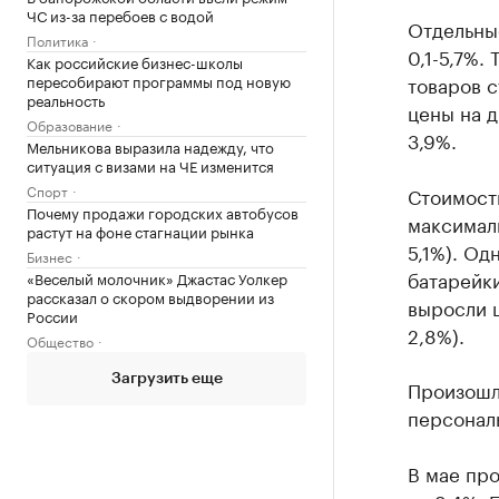
ЧС из-за перебоев с водой
Отдельны
Политика
0,1-5,7%
Как российские бизнес-школы
пересобирают программы под новую
товаров 
реальность
цены на д
Образование
3,9%.
Мельникова выразила надежду, что
ситуация с визами на ЧЕ изменится
Спорт
Стоимост
Почему продажи городских автобусов
максимал
растут на фоне стагнации рынка
5,1%). Од
Бизнес
батарейки
«Веселый молочник» Джастас Уолкер
рассказал о скором выдворении из
выросли ц
России
2,8%).
Общество
Загрузить еще
Произошло
персональ
В мае пр