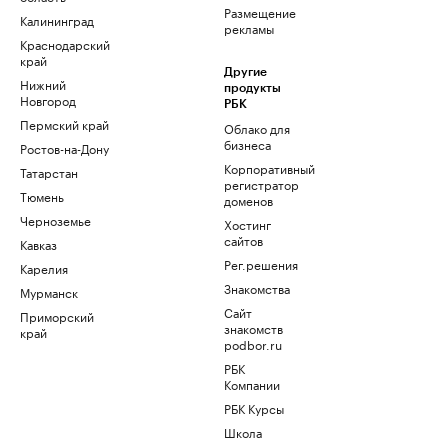
Размещение
Калининград
рекламы
Краснодарский
край
Другие
Нижний
продукты
Новгород
РБК
Пермский край
Облако для
бизнеса
Ростов-на-Дону
Корпоративный
Татарстан
регистратор
Тюмень
доменов
Черноземье
Хостинг
сайтов
Кавказ
Рег.решения
Карелия
Знакомства
Мурманск
Сайт
Приморский
знакомств
край
podbor.ru
РБК
Компании
РБК Курсы
Школа
управления