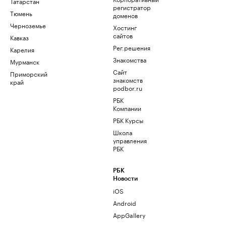
Татарстан
регистратор
Тюмень
доменов
Черноземье
Хостинг
сайтов
Кавказ
Рег.решения
Карелия
Знакомства
Мурманск
Сайт
Приморский
знакомств
край
podbor.ru
РБК
Компании
РБК Курсы
Школа
управления
РБК
РБК
Новости
iOS
Android
AppGallery