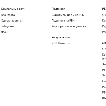
Социальные сети
Подписки
РБ
ВКонтакте
Скрыть баннеры на РБК
О 
Одноклассники
Подписка на РБК
Ко
Telegram
Корпоративная подписка
Ре
Дзен
Ра
Уведомления
RSS Новости
Др
Об
Ко
до
Хо
Ре
Зн
Са
РБ
РБ
Шк