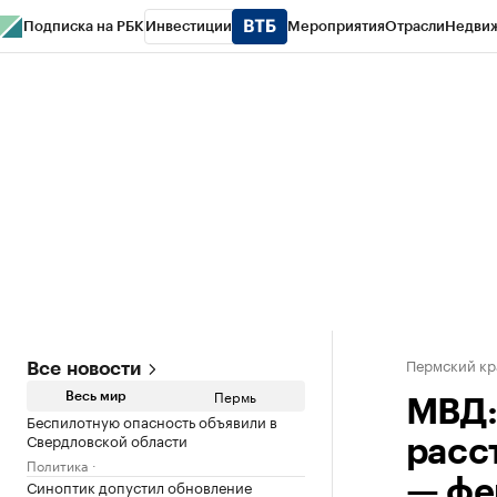
Подписка на РБК
Инвестиции
Мероприятия
Отрасли
Недви
РБК Курсы
РБК Life
Тренды
Визионеры
Национальные проекты
Горо
Спецпроекты СПб
Конференции СПб
Спецпроекты
Проверка конт
Пермский кр
Все новости
Пермь
Весь мир
МВД:
Беспилотную опасность объявили в
Свердловской области
расс
Политика
Синоптик допустил обновление
— фе