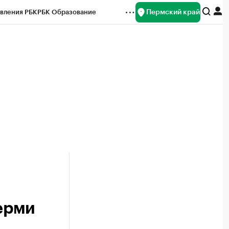
Пермский край
вления РБК
РБК Образование
редитные рейтинги
Франшизы
Газета
ок наличной валюты
Перми