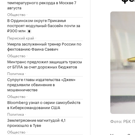
температурного рекорда в Москве 7
августа
Общество
В Ординском округе Прикамья
построят модульный бассейн почти за
₽300 млн
Пермский край
Умерла заслуженный тренер России по
фехтованию Фаина Саевич
Общество
Минтранс предложил защищать трассы
от БПЛА за счет дорожных бюджетов
Политика
Супруге главы издательства «Джем»
предъявили обвинение в
мошенничестве
Общество
Bloomberg узнал о серии самоубийств
в Киберкомандовании США
Политика
Землетрясение магнитудой 4,1
Фото: РБК 
произошло в Туве
Общество