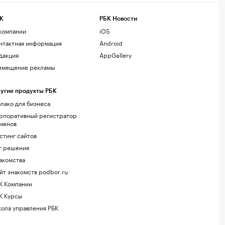
К
РБК Новости
компании
iOS
нтактная информация
Android
дакция
AppGallery
змещение рекламы
угие продукты РБК
лако для бизнеса
рпоративный регистратор
менов
стинг сайтов
г.решения
акомства
йт знакомств podbor.ru
К Компании
К Курсы
ола управления РБК