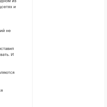
одном из
цсетях и
ий не
иставил
вать. И
вляются
ся
в