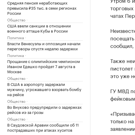
Утром 6 
Средняя пенсия неработающих
торговых
превысила ₽35 тыс. в семи регионах
России
чатах Пер
Общество
США ввели санкции в отношении
Неизвестн
военного атташе Кубы в России
посещать 
Политика
Власти Венесуэлы и оппозиция начали
сообщил, 
переговоры спустя неделю задержки
Политика
Также не
Прощание с олимпийским чемпионом
Иваном Едешко пройдет 7 августа в
пистолет 
Москве
это уже н
Общество
В США в аэропорту задержали
мужчину, угрожавшего взорвать бомбу
ГУ МВД п
на рейсе
фейковым
Общество
Во Внуково предупредили о задержках
рейсов из-за грозы
«Призыва
Общество
только на
В Саудовской Аравии сообщили об 11
заявлении
пострадавших при атаках хуситов