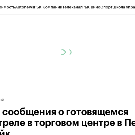
жимость
Autonews
РБК Компании
Телеканал
РБК Вино
Спорт
Школа упра
д
Стиль
Крипто
РБК Бизнес-среда
Дискуссионный клуб
Исследования
К
рагентов
Политика
Экономика
Бизнес
Технологии и медиа
Финансы
Рын
ай
 сообщения о готовящемся
треле в торговом центре в 
йк