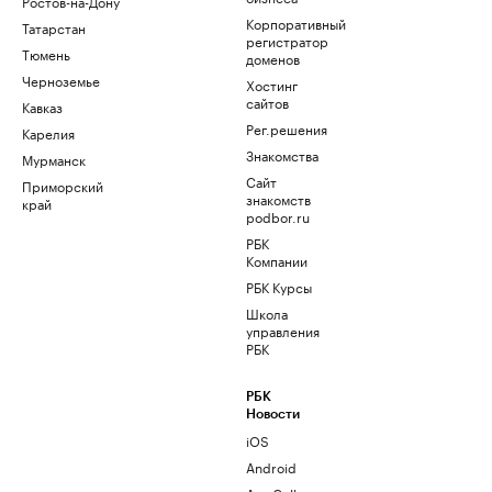
Ростов-на-Дону
Корпоративный
Татарстан
регистратор
Тюмень
доменов
Черноземье
Хостинг
сайтов
Кавказ
Рег.решения
Карелия
Знакомства
Мурманск
Сайт
Приморский
знакомств
край
podbor.ru
РБК
Компании
РБК Курсы
Школа
управления
РБК
РБК
Новости
iOS
Android