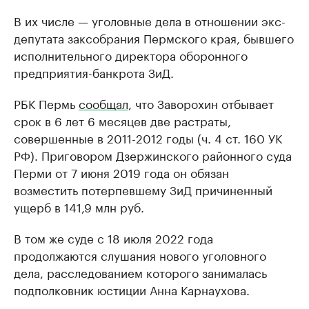
В их числе — уголовные дела в отношении экс-
РБК Компании
РБК Компании
депутата заксобрания Пермского края, бывшего
Крупнейшие производители и
Страховые к
исполнительного директора оборонного
продавцы медийной продукции
присутствую
предприятия-банкрота ЗиД.
Ознакомьтесь с информацией в каталоге
Посмотрите в ката
РБК Пермь
сообщал
, что Заворохин отбывает
срок в 6 лет 6 месяцев две растраты,
совершенные в 2011-2012 годы (ч. 4 ст. 160 УК
РФ). Приговором Дзержинского районного суда
Перми от 7 июня 2019 года он обязан
возместить потерпевшему ЗиД причиненный
ущерб в 141,9 млн руб.
В том же суде с 18 июля 2022 года
продолжаются слушания нового уголовного
дела, расследованием которого занималась
подполковник юстиции Анна Карнаухова.