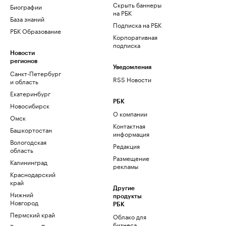
Скрыть баннеры
Биографии
на РБК
База знаний
Подписка на РБК
РБК Образование
Корпоративная
подписка
Новости
регионов
Уведомления
Санкт-Петербург
RSS Новости
и область
Екатеринбург
РБК
Новосибирск
О компании
Омск
Контактная
Башкортостан
информация
Вологодская
Редакция
область
Размещение
Калининград
рекламы
Краснодарский
край
Другие
Нижний
продукты
Новгород
РБК
Пермский край
Облако для
бизнеса