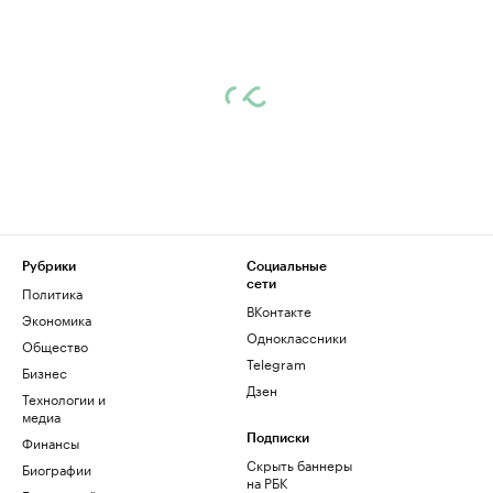
Рубрики
Социальные
сети
Политика
ВКонтакте
Экономика
Одноклассники
Общество
Telegram
Бизнес
Дзен
Технологии и
медиа
Финансы
Подписки
Скрыть баннеры
Биографии
на РБК