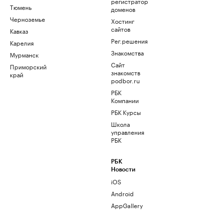
регистратор
Тюмень
доменов
Черноземье
Хостинг
сайтов
Кавказ
Рег.решения
Карелия
Знакомства
Мурманск
Сайт
Приморский
знакомств
край
podbor.ru
РБК
Компании
РБК Курсы
Школа
управления
РБК
РБК
Новости
iOS
Android
AppGallery