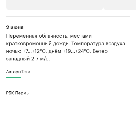
РБК Компании
РБК Компании
2 июня
Переменная облачность, местами
Крупные организации в
Крупнейшие
нефтегазовой промышленности
кратковременный дождь. Температура воздуха
недвижимос
Найдите и проверьте данные в каталоге
ночью +7…+12°C, днём +19...+24°C. Ветер
Посмотрите данные
западный 2-7 м/с.
Авторы
Теги
РБК Пермь