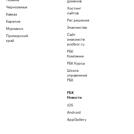
доменов
Черноземье
Хостинг
сайтов
Кавказ
Рег.решения
Карелия
Знакомства
Мурманск
Сайт
Приморский
знакомств
край
podbor.ru
РБК
Компании
РБК Курсы
Школа
управления
РБК
РБК
Новости
iOS
Android
AppGallery