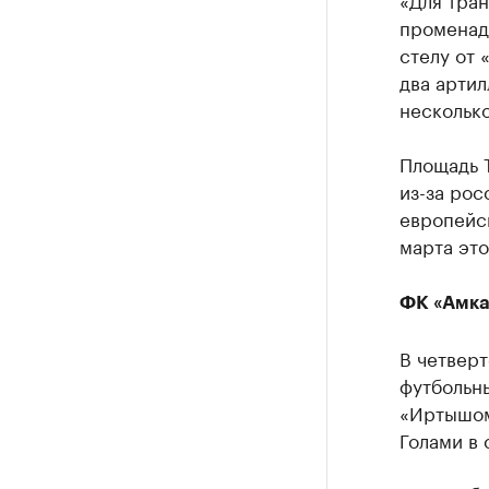
променад,
стелу от 
два артил
несколько
Площадь 
из-за рос
европейс
марта это
ФК «Амка
В четверт
футбольн
«Иртышом»
Голами в 