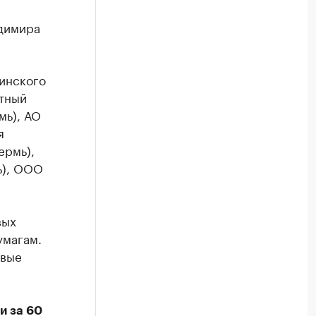
адимира
инского
ктный
мь), АО
я
ермь),
ь), ООО
вых
умагам.
овые
и за 60