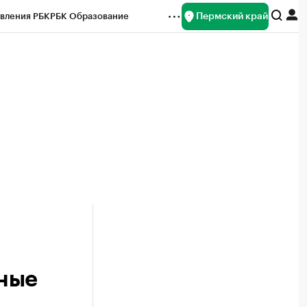
Пермский край
вления РБК
РБК Образование
редитные рейтинги
Франшизы
Газета
ок наличной валюты
дные