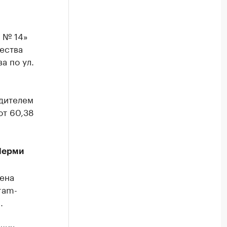
 № 14»
ества
а по ул.
едителем
от 60,38
Перми
чена
ram-
.
ющих —