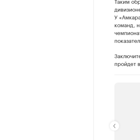
Таким обр
дивизион
У «Амкара
команд, н
чемпионат
показател
Заключит
пройдет в