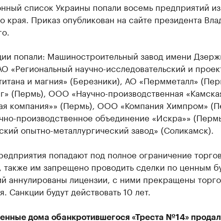
онный список Украины попали восемь предприятий из
о края. Приказ опубликован на сайте президента Вл
го.
ции попали: Машиностроительный завод имени Дзерж
АО «Региональный научно-исследовательский и прое
титана и магния» (Березники), АО «Пермметалл» (Пер
г» (Пермь), ООО «Научно-производственная «Камска
ая компания»» (Пермь), ООО «Компания Химпром» (П
чно-производственное объединение «Искра»» (Перм
ский опытно-металлургический завод» (Соликамск).
редприятия попадают под полное ограничение торго
, также им запрещено проводить сделки по ценным б
ий аннулированы лицензии, с ними прекращены торг
. Санкции будут действовать 10 лет.
енные дома обанкротившегося «Треста №14» продал