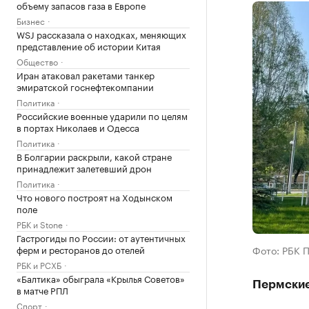
объему запасов газа в Европе
Бизнес
WSJ рассказала о находках, меняющих
представление об истории Китая
Общество
Иран атаковал ракетами танкер
эмиратской госнефтекомпании
Политика
Российские военные ударили по целям
в портах Николаев и Одесса
Политика
В Болгарии раскрыли, какой стране
принадлежит залетевший дрон
Политика
Что нового построят на Ходынском
поле
РБК и Stone
Гастрогиды по России: от аутентичных
ферм и ресторанов до отелей
Фото: РБК 
РБК и РСХБ
«Балтика» обыграла «Крылья Советов»
Пермские
в матче РПЛ
Спорт