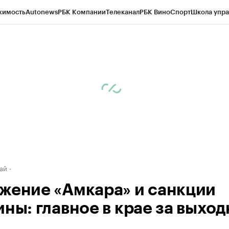
жимость
Autonews
РБК Компании
Телеканал
РБК Вино
Спорт
Школа упра
д
Стиль
Крипто
РБК Бизнес-среда
Дискуссионный клуб
Исследования
К
рагентов
Политика
Экономика
Бизнес
Технологии и медиа
Финансы
Рын
ай
жение «Амкара» и санкции
ины: главное в крае за выхо