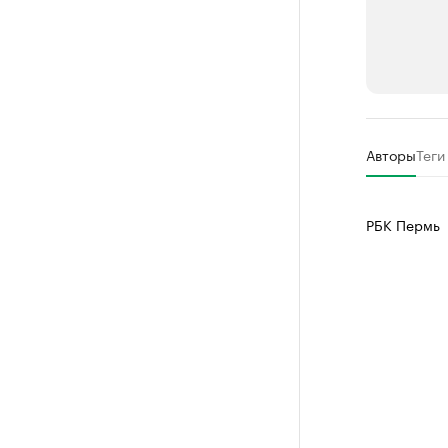
РБК Компан
Авторы
Теги
Крупней
Ознакомьтесь
РБК Пермь