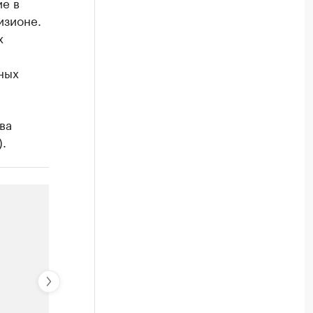
ие в
изионе.
х
ных
ва
.