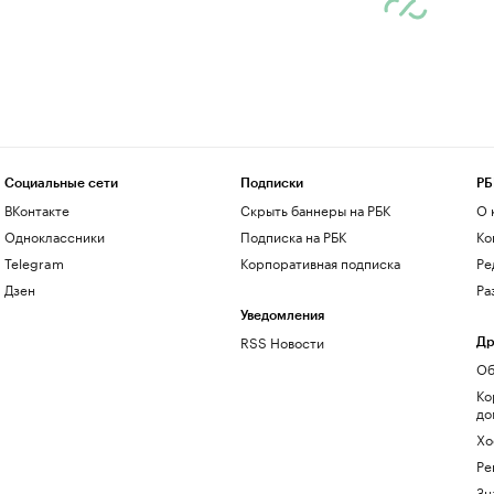
Социальные сети
Подписки
РБ
ВКонтакте
Скрыть баннеры на РБК
О 
Одноклассники
Подписка на РБК
Ко
Telegram
Корпоративная подписка
Ре
Дзен
Ра
Уведомления
RSS Новости
Др
Об
Ко
до
Хо
Ре
Зн