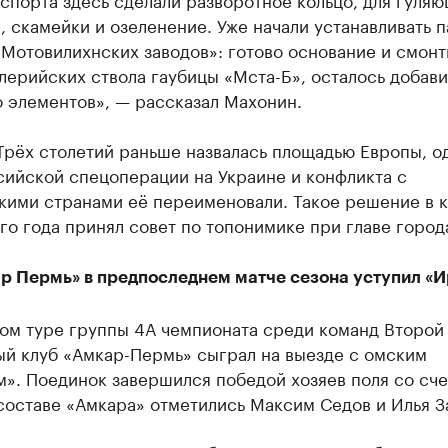
 скамейки и озеленение. Уже начали устанавливать 
«Мотовилихнских заводов»: готово основание и смон
лерийских ствола гаубицы «Мста-Б», осталось добав
 элементов», — рассказал Махонин.
Трёх столетий раньше назвалась площадью Европы, о
сийской спецоперации на Украине и конфликта с
кими странами её переименовали. Такое решение в 
го года принял совет по топонимике при главе город
р Пермь» в предпоследнем матче сезона уступил «
ом туре группы 4А чемпионата среди команд Второй
ый клуб «Амкар-Пермь» сыграл на выезде с омским
. Поединок завершился победой хозяев поля со сче
составе «Амкара» отметились Максим Седов и Илья З