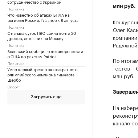
сотрудничество с Украиной
млн руб.
Политика
Что известно об атаках БПЛА на
регионы России. Главное к 8 августа
Конкурсн
Политика
Олег Кась
С начала суток ПВО сбила почти 20
компании.
дронов, летевших на Москву
Радужной
Политика
Зеленский сообщил о договоренности
с США по ракетам Patriot
По итога
Политика
торгов –
Умер первый тренер шестикратного
олимпийского чемпиона гимнаста
млн руб.
Щербо
Спорт
Завершен
Загрузить еще
На набере
реконстру
канале с
«Для тран