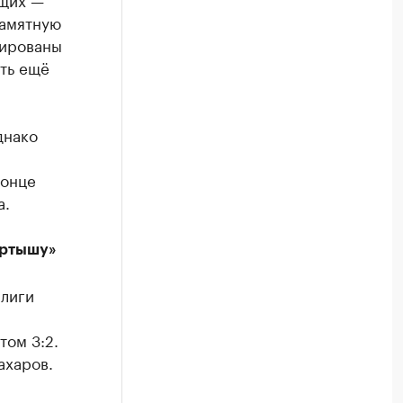
памятную
тированы
ить ещё
днако
конце
а.
Иртышу»
 лиги
том 3:2.
ахаров.