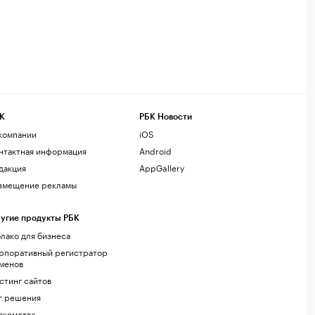
К
РБК Новости
компании
iOS
нтактная информация
Android
дакция
AppGallery
змещение рекламы
угие продукты РБК
лако для бизнеса
рпоративный регистратор
менов
стинг сайтов
г.решения
акомства