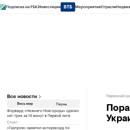
Подписка на РБК
Инвестиции
Мероприятия
Отрасли
Недви
РБК Курсы
РБК Life
Тренды
Визионеры
Национальные проекты
Горо
Спецпроекты СПб
Конференции СПб
Спецпроекты
Проверка конт
Пермский кр
Все новости
Пермь
Весь мир
Пора
Форвард «Нижнего Новгорода» сделал
хет-трик за 14 минут в Первой лиге
Укра
Спорт
«Газпром» заметил антирекорд по