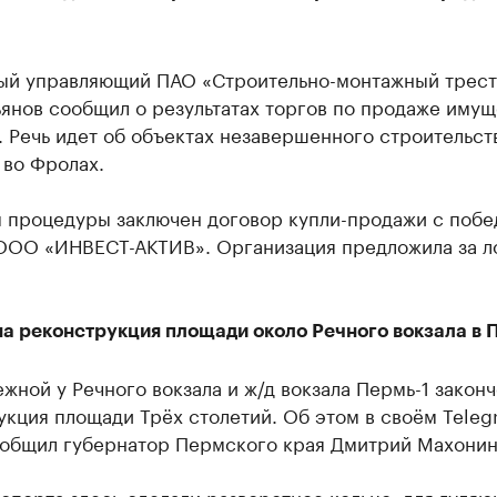
ый управляющий ПАО «Строительно-монтажный трест
янов сообщил о результатах торгов по продаже имущ
 Речь идет об объектах незавершенного строительств
 во Фролах.
м процедуры заключен договор купли-продажи с поб
 ООО «ИНВЕСТ-АКТИВ». Организация предложила за л
а реконструкция площади около Речного вокзала в 
жной у Речного вокзала и ж/д вокзала Пермь-1 закон
кция площади Трёх столетий. Об этом в своём Teleg
ообщил губернатор Пермского края Дмитрий Махонин
спорта здесь сделали разворотное кольцо, для гуля