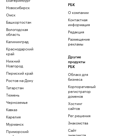
РБК
Новосибирск
О компании
Омск
Контактная
Башкортостан
информация
Вологодская
Редакция
область
Размещение
Калининград
рекламы
Краснодарский
край
Другие
Нижний
продукты
Новгород
РБК
Пермский край
Облако для
бизнеса
Ростов-на-Дону
Корпоративный
Татарстан
регистратор
Тюмень
доменов
Черноземье
Хостинг
сайтов
Кавказ
Рег.решения
Карелия
Знакомства
Мурманск
Сайт
Приморский
знакомств
край