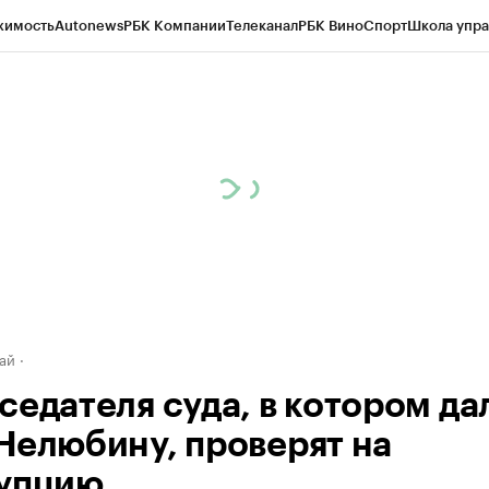
жимость
Autonews
РБК Компании
Телеканал
РБК Вино
Спорт
Школа упра
д
Стиль
Крипто
РБК Бизнес-среда
Дискуссионный клуб
Исследования
К
рагентов
Политика
Экономика
Бизнес
Технологии и медиа
Финансы
Рын
ай
седателя суда, в котором да
Нелюбину, проверят на
упцию