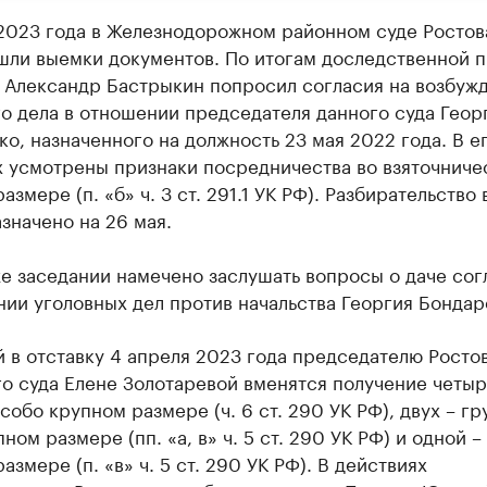
2023 года в Железнодорожном районном суде Ростов
шли выемки документов. По итогам доследственной 
Р Александр Бастрыкин попросил согласия на возбуж
о дела в отношении председателя данного суда Геор
о, назначенного на должность 23 мая 2022 года. В е
 усмотрены признаки посредничества во взяточниче
азмере (п. «б» ч. 3 ст. 291.1 УК РФ). Разбирательство 
значено на 26 мая.
е заседании намечено заслушать вопросы о даче сог
ии уголовных дел против начальства Георгия Бондар
 в отставку 4 апреля 2023 года председателю Росто
о суда Елене Золотаревой вменятся получение четы
особо крупном размере (ч. 6 ст. 290 УК РФ), двух – г
пном размере (пп. «а, в» ч. 5 ст. 290 УК РФ) и одной –
азмере (п. «в» ч. 5 ст. 290 УК РФ). В действиях