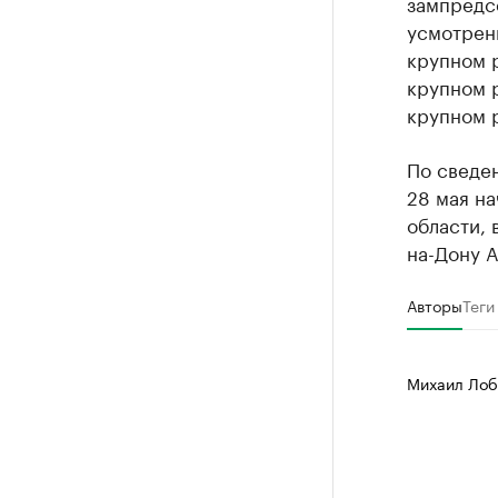
зампредс
усмотрен
крупном р
крупном р
крупном р
По сведе
28 мая на
области,
на-Дону А
Авторы
Теги
Михаил Лоб