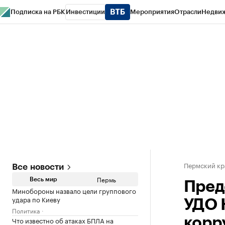
Подписка на РБК
Инвестиции
Мероприятия
Отрасли
Недви
РБК Курсы
РБК Life
Тренды
Визионеры
Национальные проекты
Горо
Спецпроекты СПб
Конференции СПб
Спецпроекты
Проверка конт
Пермский кр
Все новости
Пермь
Весь мир
Пред
Минобороны назвало цели группового
удара по Киеву
УДО 
Политика
Что известно об атаках БПЛА на
корр