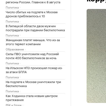
регионы России. Главное к 8 августа
Политика
Число сбитых на подлете к Москве
дронов приблизилось к 10
Политика
В Липецкой области двое мужчин
пострадали при падении беспилотника
Политика
Женщинам платят меньше. Что из-за
этого теряют компании
Образование
Силы ПВО уничтожили над Россией
почти 400 беспилотников за ночь
Политика
На Ильском НПЗ произошел пожар из-
за атаки БПЛА
Политика
На подлете к Москве уничтожили три
беспилотника
Политика
Как Ходынка стала новым центром
притяжения
РБК и Stone