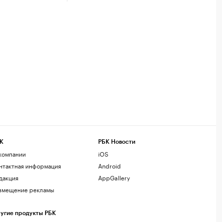
К
РБК Новости
компании
iOS
нтактная информация
Android
дакция
AppGallery
змещение рекламы
угие продукты РБК