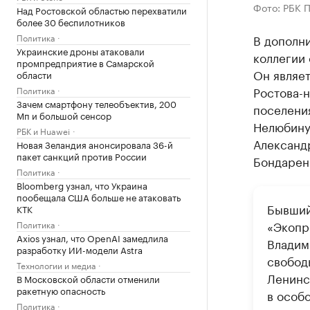
Фото: РБК 
Над Ростовской областью перехватили
более 30 беспилотников
Политика
В дополн
Украинские дроны атаковали
коллегии 
промпредприятие в Самарской
Он являе
области
Ростова-н
Политика
Зачем смартфону телеобъектив, 200
поселени
Мп и большой сенсор
Нелюбину
РБК и Huawei
Александ
Новая Зеландия анонсировала 36-й
пакет санкций против России
Бондаренк
Политика
Bloomberg узнал, что Украина
пообещала США больше не атаковать
Бывший
КТК
«Экопр
Политика
Axios узнал, что OpenAI замедлила
Владим
разработку ИИ-модели Astra
свободы
Технологии и медиа
Ленинс
В Московской области отменили
ракетную опасность
в особо
Политика