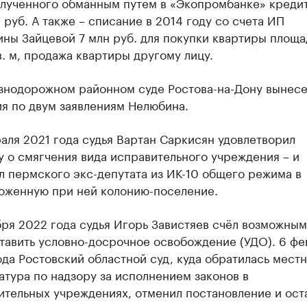
олученного обманным путем в «Экопромбанке» кредит
 руб. А также – списание в 2014 году со счета ИП
ины Зайцевой 7 млн руб. для покупки квартиры площ
в. м, продажа квартиры другому лицу.
знодорожном районном суде Ростова-на-Дону вынес
я по двум заявлениям Нелюбина.
раля 2021 года судья Вартан Саркисян удовлетворил
у о смягчения вида исправительного учреждения – и
л пермского экс-депутата из ИК-10 общего режима в
оженную при ней колонию-поселение.
бря 2022 года судья Игорь Завистяев счёл возможным
тавить условно-досрочное освобождение (УДО). 6 фе
ода Ростовский областной суд, куда обратилась местн
атура по надзору за исполнением законов в
ительных учреждениях, отменил постановление и ост