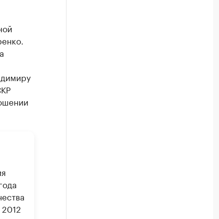
ной
ренко.
а
адимиру
СКР
ношении
ия
года
чества
 2012