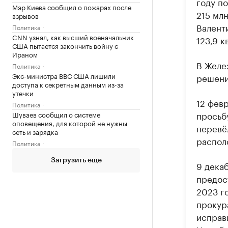
году п
Мэр Киева сообщил о пожарах после
215 млн
взрывов
Валент
Политика
CNN узнал, как высший военачальник
123,9 к
США пытается закончить войну с
Ираном
В Желе
Политика
Экс-министра ВВС США лишили
решени
доступа к секретным данным из-за
утечки
12 фев
Политика
просьб
Шуваев сообщил о системе
оповещения, для которой не нужны
перевё
сеть и зарядка
распол
Политика
Загрузить еще
9 дека
предос
2023 г
прокур
исправ