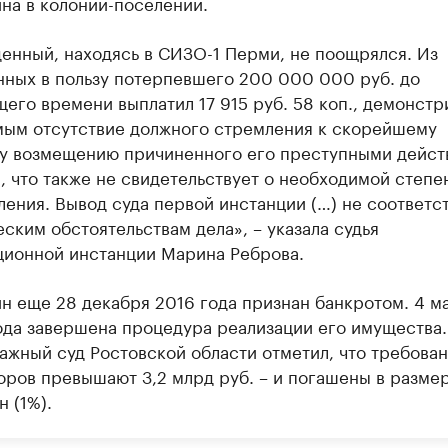
на в колонии-поселении.
енный, находясь в СИЗО-1 Перми, не поощрялся. Из
нных в пользу потерпевшего 200 000 000 руб. до
щего времени выплатил 17 915 руб. 58 коп., демонстр
мым отсутствие должного стремления к скорейшему
у возмещению причиненного его преступными дейст
, что также не свидетельствует о необходимой степе
ления. Вывод суда первой инстанции (…) не соответс
ским обстоятельствам дела», – указала судья
ционной инстанции Марина Реброва.
н еще 28 декабря 2016 года признан банкротом. 4 м
ода завершена процедура реализации его имущества.
ажный суд Ростовской области отметил, что требова
оров превышают 3,2 млрд руб. – и погашены в разме
н (1%).