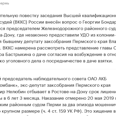
Пермь
ительную повестку заседания Высшей квалификацион
судей (ВККС) России внесён вопрос о Георгии Бонда
тся председателем Железнодорожного районного суд
а-Дону, где незаконно предоставили УДО из колонии-
я бывшему депутату заксобрания Пермского края Вл
. ВККС намерена рассмотреть представление главы 
ра Бастрыкина о даче согласия на возбуждение в от
о уголовного дела о посредничестве в даче взятки.
 председатель наблюдательного совета ОАО АКБ
омбанк», экс-депутат заксобрания Пермского края
ир Нелюбин отбывает в Ростове-на-Дону срок лишен
 в 6 лет 3 месяца. Наказание отмерено 20 мая 2019 
ким районным судом Перми за два эпизода мошенни
 крупном размере (ч. 4 ст. 159 УК РФ). Это хищение в