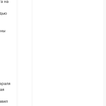
а на
адью
ены
враля
ая
авил