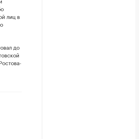
й
бо
ой лиц в
бо
овал до
товской
Ростова-