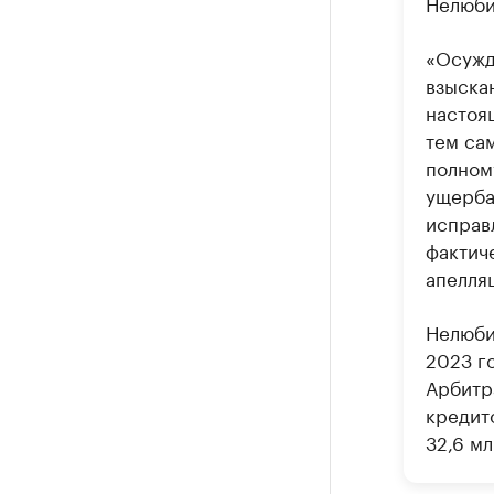
Нелюби
«Осужд
взыска
настоя
тем са
полном
ущерба
исправ
фактиче
апелля
Нелюби
2023 г
Арбитр
кредит
32,6 мл