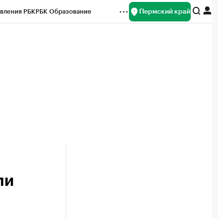
Пермский край
вления РБК
РБК Образование
редитные рейтинги
Франшизы
Газета
ок наличной валюты
ли