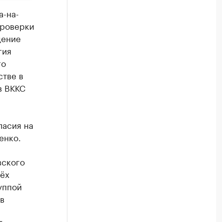
а-на-
проверки
дение
гия
го
стве в
в ВККС
ласия на
енко.
вского
рёх
руппой
 в