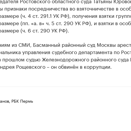
едателя Ростовского областного суда Татьяны Юрово
ы признаки посредничества во взяточничестве в осо
азмере (ч. 4 ст. 291.1 УК РФ), получения взятки групп
азмере (пп. «а. в» ч. 5 ст. 290 УК РФ), и взятки в осо
азмере (ч. 6 ст. 290 УК РФ).
ниям из СМИ, Басманный районный суд Москвы арест
чальника управления судебного департамента по Рос
 в прошлом судью Железнодорожного районного суда 
ндрея Рощевского – он обвинён в коррупции.
анов, РБК Пермь