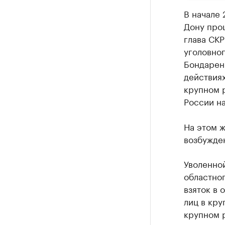
В начале 
Дону про
глава СК
уголовног
Бондаренк
действиях
крупном р
России на
На этом ж
возбужден
Уволенной
областног
взяток в 
лиц в кру
крупном р