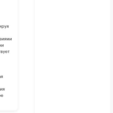
ируя
виями
ни
твует
ая
ния
ре