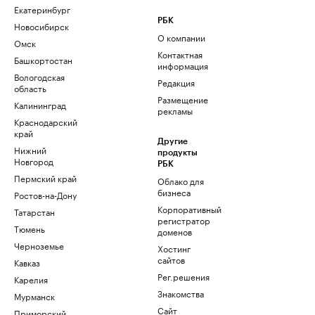
Екатеринбург
РБК
Новосибирск
О компании
Омск
Контактная
Башкортостан
информация
Вологодская
Редакция
область
Размещение
Калининград
рекламы
Краснодарский
край
Другие
Нижний
продукты
Новгород
РБК
Пермский край
Облако для
бизнеса
Ростов-на-Дону
Корпоративный
Татарстан
регистратор
Тюмень
доменов
Черноземье
Хостинг
сайтов
Кавказ
Рег.решения
Карелия
Знакомства
Мурманск
Сайт
Приморский