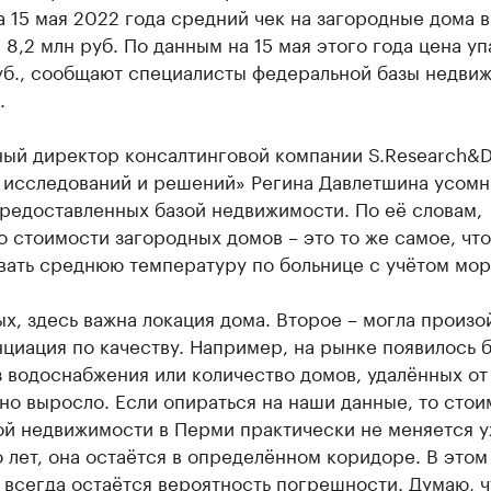
 15 мая 2022 года средний чек на загородные дома 
 8,2 млн руб. По данным на 15 мая этого года цена уп
руб., сообщают специалисты федеральной базы недви
.
ный директор консалтинговой компании S.Research&D
 исследований и решений» Регина Давлетшина усомн
редоставленных базой недвижимости. По её словам,
о стоимости загородных домов – это то же самое, что
вать среднюю температуру по больнице с учётом мор
х, здесь важна локация дома. Второе – могла произо
циация по качеству. Например, на рынке появилось 
 водоснабжения или количество домов, удалённых от
но выросло. Если опираться на наши данные, то стои
ой недвижимости в Перми практически не меняется 
 лет, она остаётся в определённом коридоре. В этом
всегда остаётся вероятность погрешности. Думаю, ч