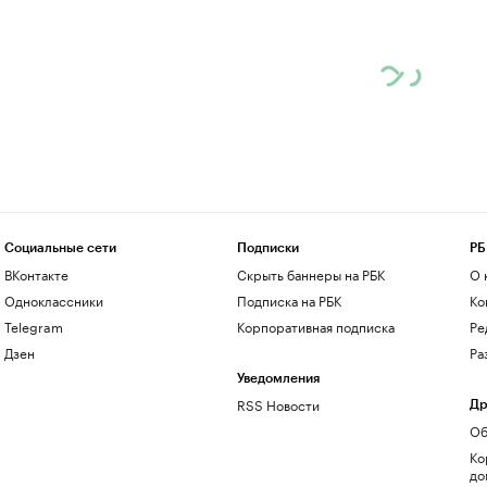
Социальные сети
Подписки
РБ
ВКонтакте
Скрыть баннеры на РБК
О 
Одноклассники
Подписка на РБК
Ко
Telegram
Корпоративная подписка
Ре
Дзен
Ра
Уведомления
RSS Новости
Др
Об
Ко
до