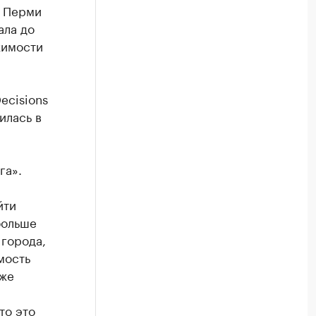
в Перми
ала до
жимости
ecisions
илась в
га».
йти
больше
 города,
мость
уже
то это