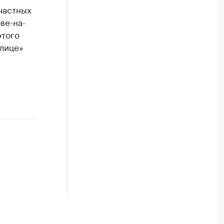
частных
ве-на-
этого
олице»