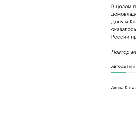
В целом п
домовладе
Дону и Ка
оказалось
России пр
Повтор ма
Авторы
Теги
Алёна Ката