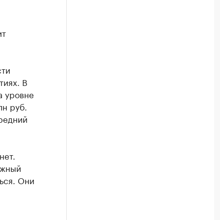
ит
сти
тиях. В
а уровне
лн руб.
средний
нет.
ожный
ься. Они