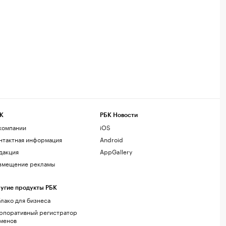
К
РБК Новости
компании
iOS
нтактная информация
Android
дакция
AppGallery
змещение рекламы
угие продукты РБК
лако для бизнеса
рпоративный регистратор
менов