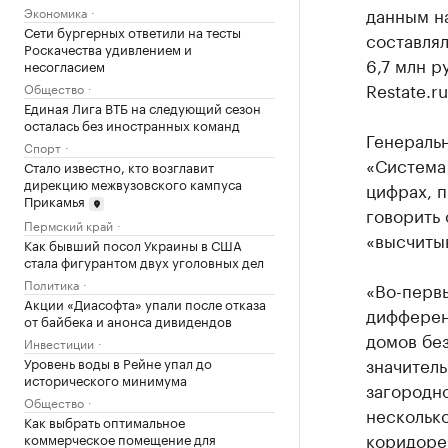
данным на
Экономика
Сети бургерных ответили на тесты
составлял
Роскачества удивлением и
6,7 млн 
несогласием
Restate.ru
Общество
Единая Лига ВТБ на следующий сезон
осталась без иностранных команд
Генераль
Спорт
«Система
Стало известно, кто возглавит
дирекцию межвузовского кампуса
цифрах, п
Прикамья
говорить 
Пермский край
«высчиты
Как бывший посол Украины в США
стала фигурантом двух уголовных дел
Политика
«Во-первы
Акции «Диасофта» упали после отказа
дифферен
от байбека и анонса дивидендов
домов без
Инвестиции
значитель
Уровень воды в Рейне упал до
исторического минимума
загородн
Общество
несколько
Как выбрать оптимальное
коридоре 
коммерческое помещение для