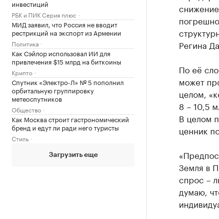
инвестиций
снижение 
РБК и ПИК Серия плюс
погрешно
МИД заявил, что Россия не вводит
структурн
рестрикций на экспорт из Армении
Регина Д
Политика
Как Сэйлор использовал ИИ для
привлечения $15 млрд на биткоины
По её сл
Крипто
может про
Спутник «Электро-Л» № 5 пополнил
орбитальную группировку
целом, «к
метеоспутников
8 – 10,5 
Общество
В целом п
Как Москва строит гастрономический
бренд и едут ли ради него туристы
ценник по
Стиль
«Предпос
Загрузить еще
Земля в П
спрос – л
думаю, чт
индивидуа