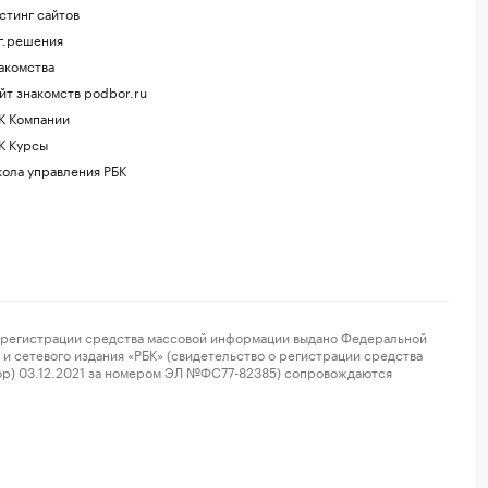
стинг сайтов
г.решения
акомства
йт знакомств podbor.ru
К Компании
К Курсы
ола управления РБК
регистрации средства массовой информации выдано Федеральной
и сетевого издания «РБК» (свидетельство о регистрации средства
ор) 03.12.2021 за номером ЭЛ №ФС77-82385) сопровождаются