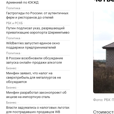
Арменией по ЮКЖД
Политика
Гастрогиды по России: от аутентичных
ферм и ресторанов до отелей
РБК и РСХБ
Путин подписал указ, разрешающий
приватизацию аэропорта Шереметьево
Политика
Wildberries запустил единое окно
поддержки предпринимателей
Политика
В России возобновили обсуждение
запуска онлайн-продажи алкоголя
Бизнес
Минфин заявил, что налог на
сверхприбыль для металлургов не
обсуждается
Бизнес
Минфин разработал законопроект об
акцизе на импортную сталь
Фото: РБК 
Бизнес
Власти задумались о налоговых льготах
Стоимость
для пострадавших продавцов WB