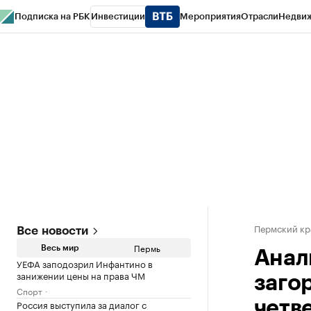
Подписка на РБК
Инвестиции
Мероприятия
Отрасли
Недви
РБК Курсы
РБК Life
Тренды
Визионеры
Национальные проекты
Горо
Спецпроекты СПб
Конференции СПб
Спецпроекты
Проверка конт
Пермский кр
Все новости
Пермь
Весь мир
Анал
УЕФА заподозрил Инфантино в
занижении цены на права ЧМ
заго
Спорт
Россия выступила за диалог с
четв