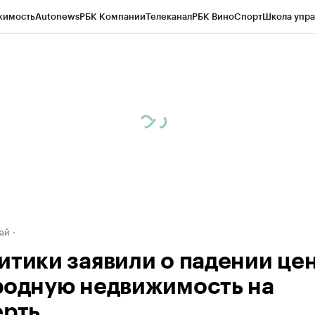
жимость
Autonews
РБК Компании
Телеканал
РБК Вино
Спорт
Школа упра
д
Стиль
Крипто
РБК Бизнес-среда
Дискуссионный клуб
Исследования
К
рагентов
Политика
Экономика
Бизнес
Технологии и медиа
Финансы
Рын
ай
итики заявили о падении цен
родную недвижимость на
ерть