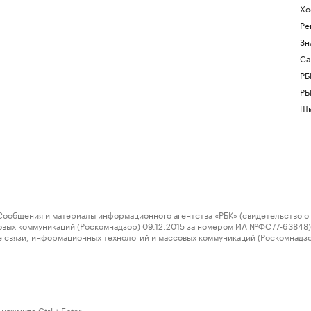
Хо
Ре
Зн
Са
РБ
РБ
Шк
ения и материалы информационного агентства «РБК» (свидетельство о 
овых коммуникаций (Роскомнадзор) 09.12.2015 за номером ИА №ФС77-63848) 
 связи, информационных технологий и массовых коммуникаций (Роскомнадз
нажмите Ctrl + Enter