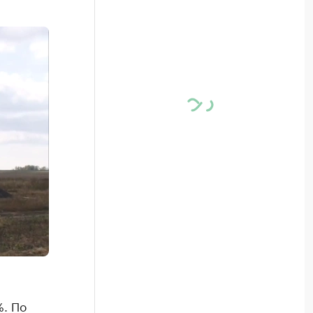
%. По