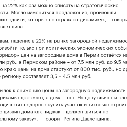
на 22% как раз можно списать на стратегические
сти. Могло измениться предложение, произошли
ые сдвиги, которые не отражают динамику», – говор
авлетшина.
овам, падение в 22% на рынке загородной недвижимо
изойти только при критических экономических собы
оридор» цен на загородные дома в Перми остаётся н
млн руб., в Пермском районе – от 7,5 млн руб. до 9,5 м
о краю цены на дома стартуют от 800 тыс. руб., но 
 региону составляет 3,5 – 4,5 млн руб.
ылок к снижению цены на загородную недвижимость 
рикамье дорожает, а дома – нет. На цену влияет и сл
юди хотят недорого купить участок и тихонько строит
о дизайн дома как пиджак – должен шиться по
льному заказу», – говорит Регина Давлетшина.