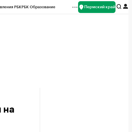
Пермский край
вления РБК
РБК Образование
редитные рейтинги
Франшизы
Газета
ок наличной валюты
 на