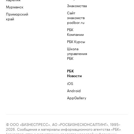
Знакомства
Мурманск
Сайт
Приморский
знакомств
край
podbor.ru
РБК
Компании
РБК Курсы
Школа
управления
РБК
РБК
Новости
iOS
Android
AppGallery
© ООО «БИЗНЕСПРЕСС», АО «РОСБИЗНЕСКОНСАЛТИНГ», 1995–
2026. Сообщения и материалы информационного агентства «РБК»
(свидетельство о регистрации средства массовой информации