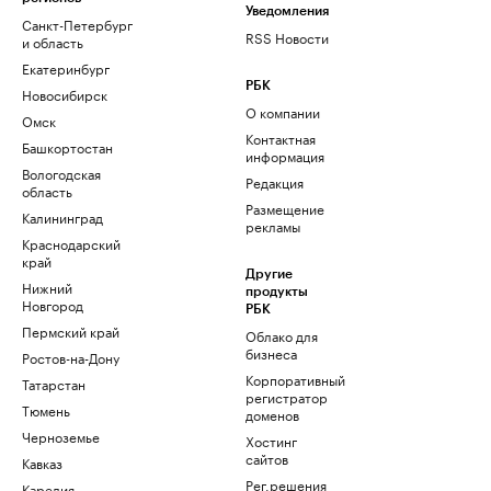
Уведомления
Санкт-Петербург
RSS Новости
и область
Екатеринбург
РБК
Новосибирск
О компании
Омск
Контактная
Башкортостан
информация
Вологодская
Редакция
область
Размещение
Калининград
рекламы
Краснодарский
край
Другие
Нижний
продукты
Новгород
РБК
Пермский край
Облако для
бизнеса
Ростов-на-Дону
Корпоративный
Татарстан
регистратор
Тюмень
доменов
Черноземье
Хостинг
сайтов
Кавказ
Рег.решения
Карелия