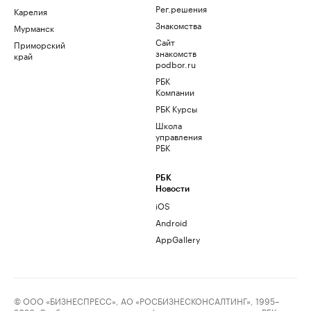
Рег.решения
Карелия
Знакомства
Мурманск
Сайт
Приморский
знакомств
край
podbor.ru
РБК
Компании
РБК Курсы
Школа
управления
РБК
РБК
Новости
iOS
Android
AppGallery
© ООО «БИЗНЕСПРЕСС», АО «РОСБИЗНЕСКОНСАЛТИНГ», 1995–