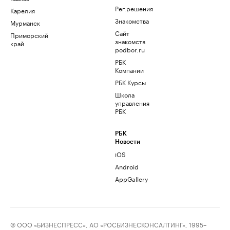
Рег.решения
Карелия
Знакомства
Мурманск
Сайт
Приморский
знакомств
край
podbor.ru
РБК
Компании
РБК Курсы
Школа
управления
РБК
РБК
Новости
iOS
Android
AppGallery
© ООО «БИЗНЕСПРЕСС», АО «РОСБИЗНЕСКОНСАЛТИНГ», 1995–