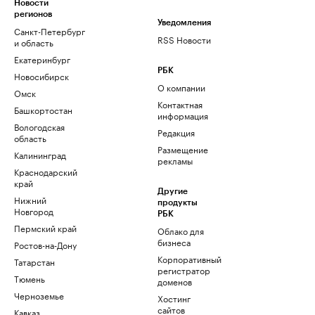
Новости
регионов
Уведомления
Санкт-Петербург
RSS Новости
и область
Екатеринбург
РБК
Новосибирск
О компании
Омск
Контактная
Башкортостан
информация
Вологодская
Редакция
область
Размещение
Калининград
рекламы
Краснодарский
край
Другие
Нижний
продукты
Новгород
РБК
Пермский край
Облако для
бизнеса
Ростов-на-Дону
Корпоративный
Татарстан
регистратор
Тюмень
доменов
Черноземье
Хостинг
сайтов
Кавказ