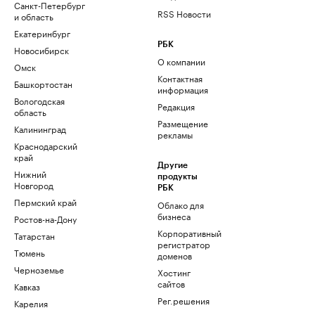
Санкт-Петербург
RSS Новости
и область
Екатеринбург
РБК
Новосибирск
О компании
Омск
Контактная
Башкортостан
информация
Вологодская
Редакция
область
Размещение
Калининград
рекламы
Краснодарский
край
Другие
Нижний
продукты
Новгород
РБК
Пермский край
Облако для
бизнеса
Ростов-на-Дону
Корпоративный
Татарстан
регистратор
Тюмень
доменов
Черноземье
Хостинг
сайтов
Кавказ
Рег.решения
Карелия