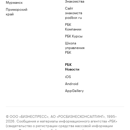
Знакомства
Мурманск
Сайт
Приморский
знакомств
край
podbor.ru
РБК
Компании
РБК Курсы
Школа
управления
РБК
РБК
Новости
iOS
Android
AppGallery
© ООО «БИЗНЕСПРЕСС», АО «РОСБИЗНЕСКОНСАЛТИНГ», 1995–
2026. Сообщения и материалы информационного агентства «РБК»
(свидетельство о регистрации средства массовой информации
выдано Федеральной службой по надзору в сфере связи,