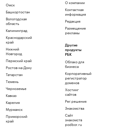
О компании
Омск
Контактная
Башкортостан
информация
Вологодская
Редакция
область
Размещение
Калининград
рекламы
Краснодарский
край
Другие
Нижний
продукты
Новгород
РБК
Пермский край
Облако для
бизнеса
Ростов-на-Дону
Корпоративный
Татарстан
регистратор
Тюмень
доменов
Черноземье
Хостинг
сайтов
Кавказ
Рег.решения
Карелия
Знакомства
Мурманск
Сайт
Приморский
знакомств
край
podbor.ru