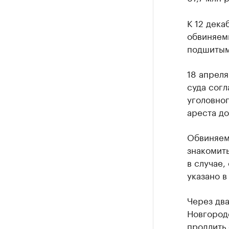
К 12 дека
обвиняем
подшитым
18 апреля
суда согл
уголовно
ареста до
Обвиняем
знакомить
в случае,
указано 
Через два
Новгород
продлить