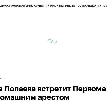
жимость
Autonews
РБК Компании
Телеканал
РБК Вино
Спорт
Школа упра
д
Стиль
Крипто
РБК Бизнес-среда
Дискуссионный клуб
Исследования
К
рагентов
Политика
Экономика
Бизнес
Технологии и медиа
Финансы
Рын
ай
а Лопаева встретит Первома
домашним арестом