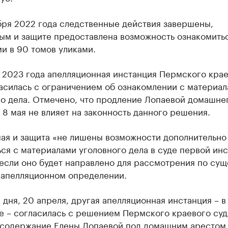
бря 2022 года следственные действия завершены,
ым и защите предоставлена возможность ознакомитьс
и в 90 томов уликами.
 2023 года апелляционная инстанция Пермского кра
асилась с ограничением об ознакомлении с материа
го дела. Отмечено, что продление Лопаевой домашне
 8 мая не влияет на законность данного решения.
ая и защита «не лишены возможности дополнительно
ся с материалами уголовного дела в суде первой ин
 если оно будет направлено для рассмотрения по сущ
в апелляционном определении.
 дня, 20 апреля, другая апелляционная инстанция – 
е – согласилась с решением Пермского краевого суд
 содержание Елены Лопаевой под домашним арестом 