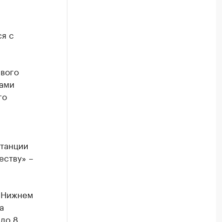
я с
евого
лами
го
станции
еству» –
в Нижнем
а
до 8