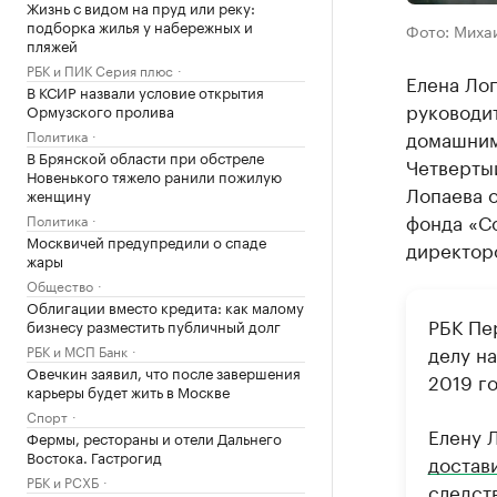
Жизнь с видом на пруд или реку:
подборка жилья у набережных и
Фото: Миха
пляжей
РБК и ПИК Серия плюс
Елена Ло
В КСИР назвали условие открытия
руководит
Ормузского пролива
домашним
Политика
В Брянской области при обстреле
Четверты
Новенького тяжело ранили пожилую
Лопаева о
женщину
фонда «Со
Политика
Москвичей предупредили о спаде
директор
жары
Общество
Облигации вместо кредита: как малому
РБК Пе
бизнесу разместить публичный долг
делу н
РБК и МСП Банк
Овечкин заявил, что после завершения
2019 г
карьеры будет жить в Москве
Спорт
Елену 
Фермы, рестораны и отели Дальнего
Востока. Гастрогид
достав
РБК и РСХБ
следст