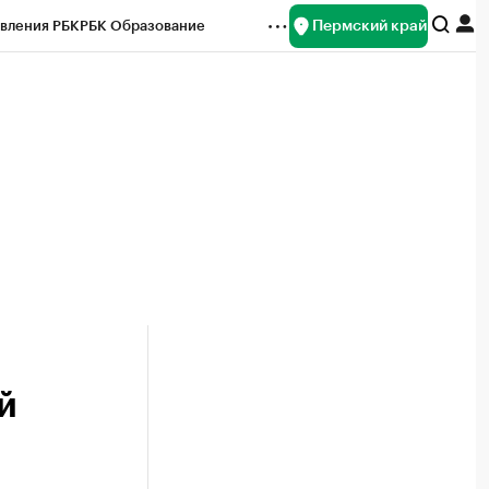
Пермский край
вления РБК
РБК Образование
редитные рейтинги
Франшизы
Газета
ок наличной валюты
й