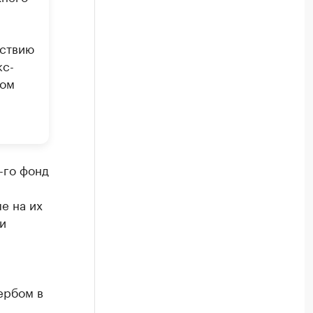
дствию
кс-
том
-го фонд
е на их
и
ербом в