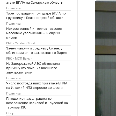
атаки БПЛА на Самарскую область
Политика
Трое пострадали при ударе БПЛА по
грузовику в Белгородской области
Политика
Искусственный интеллект вызовет
массовые увольнения — и еще 10
мифов
РБК и Yandex Cloud
Зачем малому и среднему бизнесу
облигации и что важно знать о бирже
РБК и МСП Банк
На Запорожской АЭС объяснили
причину отключения внешнего
электропитания
Политика
Число пострадавших при атаке БПЛА
на Ильский НПЗ выросло до шести
Политика
Плющенко назвал радостью
возвращение Валиевой и Трусовой на
турниры ISU
Спорт