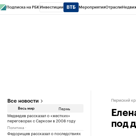
Подписка на РБК
Инвестиции
Мероприятия
Отрасли
Недви
РБК Курсы
РБК Life
Тренды
Визионеры
Национальные проекты
Горо
Спецпроекты СПб
Конференции СПб
Спецпроекты
Проверка конт
Пермский кр
Все новости
Пермь
Весь мир
Елен
Медведев рассказал о «жестких»
переговорах с Саркози в 2008 году
под 
Политика
Федорищев рассказал о последствиях