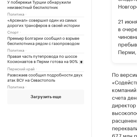
У побережья Турции обнаружили
Новгор
неизвестный беспилотник
Политика
«Арсенал» совершил один из самых
21 июн
дорогих трансферов в своей истории
в очер
Спорт
чиновн
Премьер Болгарии сообщил о взрыве
беспилотника рядом с газопроводом
пребыв
Политика
Перми,
Правая часть путепровода по шоссе
Космонавтов в Перми готова на 90%
Пермский край
По версии
Развожаев сообщил подробности двух
атак ВСУ на Севастополь
«Содейств
Политика
компаний
счета де
Загрузить еще
директор
высокопо
расцененн
переквали
67,7 млн р