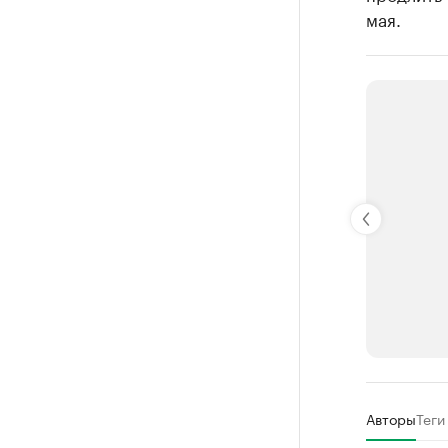
мая.
РБК Компан
Авторы
Теги
Крупней