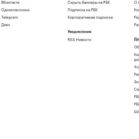
ВКонтакте
Скрыть баннеры на РБК
О 
Одноклассники
Подписка на РБК
Ко
Telegram
Корпоративная подписка
Ре
Дзен
Ра
Уведомления
RSS Новости
Др
Об
Ко
до
Хо
Ре
Зн
Са
РБ
РБ
Шк