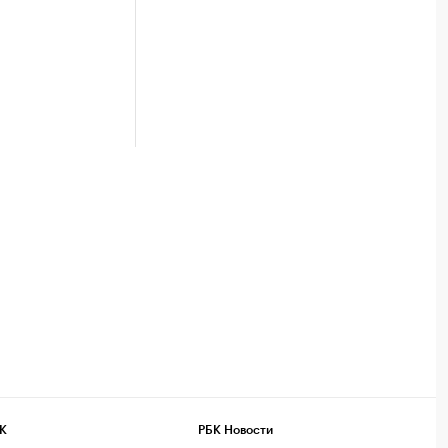
Посмотрите в каталоге по регионам
К
РБК Новости