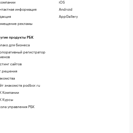
компании
iOS
нтактная информация
Android
дакция
AppGallery
змещение рекламы
угие продукты РБК
лако для бизнеса
рпоративный регистратор
менов
стинг сайтов
г.решения
акомства
йт знакомств podbor.ru
К Компании
К Курсы
ола управления РБК