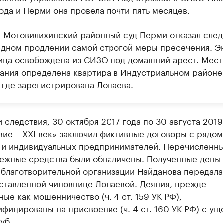
ода и Перми она провела почти пять месяцев.
я Мотовилихинский районный суд Перми отказал сле
едном продлении самой строгой меры пресечения. Э
ица освобождена из СИЗО под домашний арест. Мес
ания определена квартира в Индустриальном районе
 где зарегистрирована Лопаева.
 следствия, 30 октября 2017 года по 30 августа 2019
ие – XXI век» заключил фиктивные договоры с рядом
 и индивидуальных предпринимателей. Перечисленны
нежные средства были обналичены. Полученные деньг
 благотворительной организации Найданова передала
ставленной чиновнице Лопаевой. Деяния, прежде
ые как мошенничество (ч. 4 ст. 159 УК РФ),
фицированы на присвоение (ч. 4 ст. 160 УК РФ) с ущ
уб.