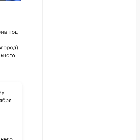
ена под
город).
льного
му
ября
жнего