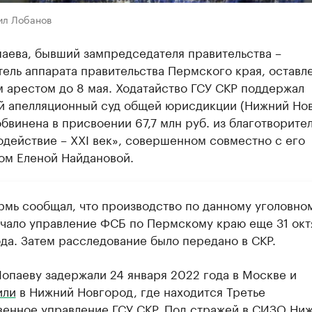
ил Лобанов
паева, бывший зампредседателя правительства –
ель аппарата правительства Пермского края, оставл
 арестом до 8 мая. Ходатайство ГСУ СКР поддержал
й апелляционный суд общей юрисдикции (Нижний Нов
бвинена в присвоении 67,7 млн руб. из благотворите
действие – ХХI век», совершенном совместно с его
ом Еленой Найдановой.
рмь сообщал, что производство по данному уголовно
ачало управление ФСБ по Пермскому краю еще 31 окт
ода. Затем расследование было передано в СКР.
Лопаеву задержали 24 января 2022 года в Москве и
или
в Нижний Новгород, где находится Третье
венное управление ГСУ СКР. Под стражей в СИЗО Ни