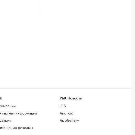
К
РБК Новости
компании
iOS
нтактная информация
Android
дакция
AppGallery
змещение рекламы