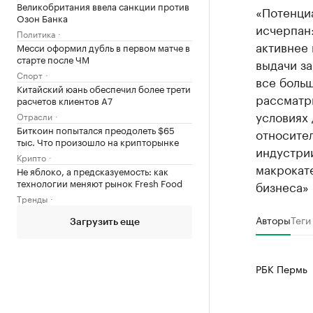
Великобритания ввела санкции против
«Потенци
Озон Банка
исчерпан:
Политика
активнее 
Месси оформил дубль в первом матче в
старте после ЧМ
выдачи за
Спорт
все боль
Китайский юань обеспечил более трети
рассматри
расчетов клиентов А7
условиях 
Отрасли
Биткоин попытался преодолеть $65
относител
тыс. Что произошло на крипторынке
индустри
Крипто
макрокат
Не яблоко, а предсказуемость: как
технологии меняют рынок Fresh Food
бизнеса» 
Тренды
Авторы
Теги
Загрузить еще
РБК Пермь