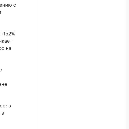
нению с
и
(+152%
ыкает
ос на
е
ане
ее: в
 в