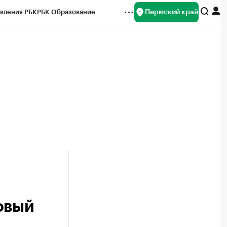
Пермский край
вления РБК
РБК Образование
редитные рейтинги
Франшизы
Газета
ок наличной валюты
овый