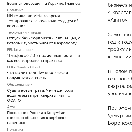
Военная операция на Украине. Главное
бизнеса н
Политика
4 квартал
ИИ компании Meta во время
«Авито».
тестирования взломал систему другой
компании
Технологии и медиа
Заметнее 
Отпуск без «сюрпризов»: пять вещей, о
год к год
которых туристы жалеют в аэропорту
тройку ли
РБК Компании
11 мифов об ИИ в промышленности — и
компании 
как все устроено на практике
РБК и Yandex Cloud
В целом п
Что такое Executive MBA и зачем
готового
получать эту степень
Образование
квартало
Суды и новые траты. Чем еще грозит
увеличилс
водителям запрет сверхвыплат по
ОСАГО
Авто
При этом 
Посольство России в Колумбии
Удмуртии 
отвергло обвинения в вербовке
Воронежс
наемников
Политика