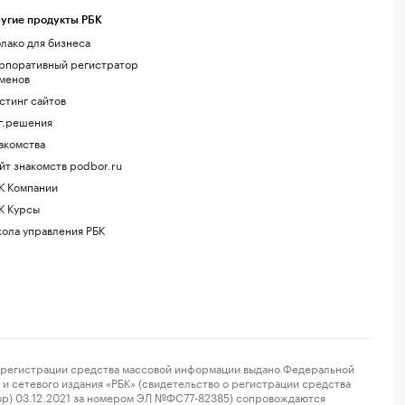
угие продукты РБК
лако для бизнеса
рпоративный регистратор
менов
стинг сайтов
г.решения
акомства
йт знакомств podbor.ru
К Компании
К Курсы
ола управления РБК
регистрации средства массовой информации выдано Федеральной
и сетевого издания «РБК» (свидетельство о регистрации средства
ор) 03.12.2021 за номером ЭЛ №ФС77-82385) сопровождаются