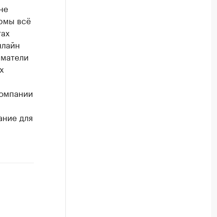
не
рмы всё
тах
нлайн
иматели
х
компании
ание для