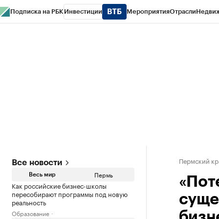
Подписка на РБК
Инвестиции
Мероприятия
Отрасли
Недви
РБК Курсы
РБК Life
Тренды
Визионеры
Национальные проекты
Горо
Спецпроекты СПб
Конференции СПб
Спецпроекты
Проверка конт
Пермский кр
Все новости
Пермь
Весь мир
«Пот
Как российские бизнес-школы
пересобирают программы под новую
суще
реальность
Образование
бизн