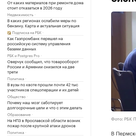
От каких материалов при ремонте дома
стоит отказаться в 2026 году
Недвижимость
В каких регионах ослабили меры по
бензину. Карта и актуальная ситуация
Подписка на РБК
Как Газпромбанк перешел на
российскую систему управления
базами данных
РБК и Postgres Pro
Оверчук сообщил, что товарооборот
России и Армении снизился на две
трети
Политика
В вузы по квоте прошли почти 42 тыс
участников спецоперации и их детей
Общество
Почему наш мозг саботирует
долгосрочные цели и что с этим делать
Образование
Фото: РБК 
На НПЗ в Ярославской области возник
пожар после крупной атаки дронов
В Пермск
Политика