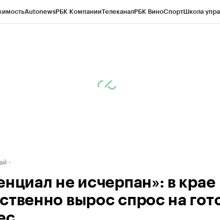
жимость
Autonews
РБК Компании
Телеканал
РБК Вино
Спорт
Школа упра
д
Стиль
Крипто
РБК Бизнес-среда
Дискуссионный клуб
Исследования
К
рагентов
Политика
Экономика
Бизнес
Технологии и медиа
Финансы
Рын
ай
енциал не исчерпан»: в крае
ственно вырос спрос на гот
ес