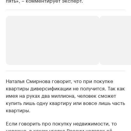
пять», – комментирует эксперт.
Наталья Смирнова говорит, что при покупке
РБК Компании
РБК Компании
квартиры диверсификации не получится. Так как
Крупнейшие производители и
Страховые к
имея на руках два миллиона, человек сможет
продавцы медийной продукции
присутствую
купить лишь одну квартиру или вовсе лишь часть
Ознакомьтесь с информацией в каталоге
Посмотрите в ката
квартиры.
Если говорить про покупку недвижимости, то
неважно, в каком уголке России человек её