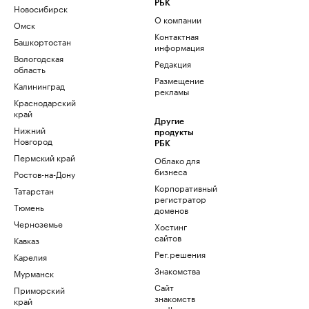
РБК
Новосибирск
О компании
Омск
Контактная
Башкортостан
информация
Вологодская
Редакция
область
Размещение
Калининград
рекламы
Краснодарский
край
Другие
Нижний
продукты
Новгород
РБК
Пермский край
Облако для
бизнеса
Ростов-на-Дону
Корпоративный
Татарстан
регистратор
Тюмень
доменов
Черноземье
Хостинг
сайтов
Кавказ
Рег.решения
Карелия
Знакомства
Мурманск
Сайт
Приморский
знакомств
край
podbor.ru