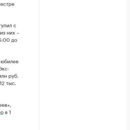
еестре
тупил с
из них –
5:00 до
а юбилее
Экс-
млн руб.
12 тыс.
еев»,
но
в 1