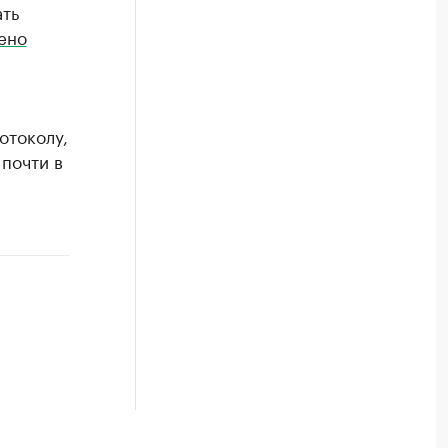
ать
ено
отоколу,
почти в