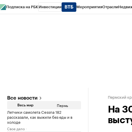
Подписка на РБК
Инвестиции
Мероприятия
Отрасли
Недви
РБК Курсы
РБК Life
Тренды
Визионеры
Национальные проекты
Горо
Спецпроекты СПб
Конференции СПб
Спецпроекты
Проверка конт
Пермский кр
Все новости
Пермь
Весь мир
На 30
Летчики самолета Cessna 182
рассказали, как выжили без еды и в
высту
холоде
Свое дело