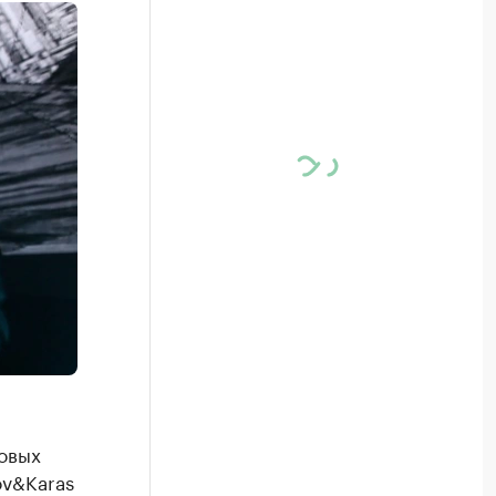
овых
ov&Karas