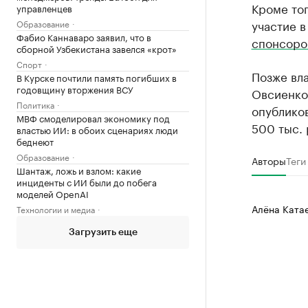
Кроме тог
управленцев
участие 
Образование
Фабио Каннаваро заявил, что в
спонсор
сборной Узбекистана завелся «крот»
Спорт
Позже вл
В Курске почтили память погибших в
годовщину вторжения ВСУ
Овсиенко,
Политика
опубликов
МВФ смоделировал экономику под
500 тыс. 
властью ИИ: в обоих сценариях люди
беднеют
Образование
Авторы
Теги
Шантаж, ложь и взлом: какие
инциденты с ИИ были до побега
моделей OpenAI
Алёна Ката
Технологии и медиа
Загрузить еще