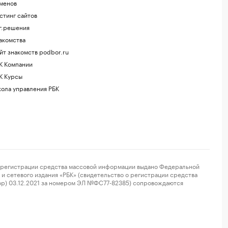
менов
стинг сайтов
г.решения
акомства
йт знакомств podbor.ru
К Компании
К Курсы
ола управления РБК
регистрации средства массовой информации выдано Федеральной
и сетевого издания «РБК» (свидетельство о регистрации средства
ор) 03.12.2021 за номером ЭЛ №ФС77-82385) сопровождаются