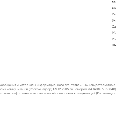
до
Хо
Ре
Зн
Са
РБ
РБ
Шк
ения и материалы информационного агентства «РБК» (свидетельство о 
овых коммуникаций (Роскомнадзор) 09.12.2015 за номером ИА №ФС77-63848) 
 связи, информационных технологий и массовых коммуникаций (Роскомнадз