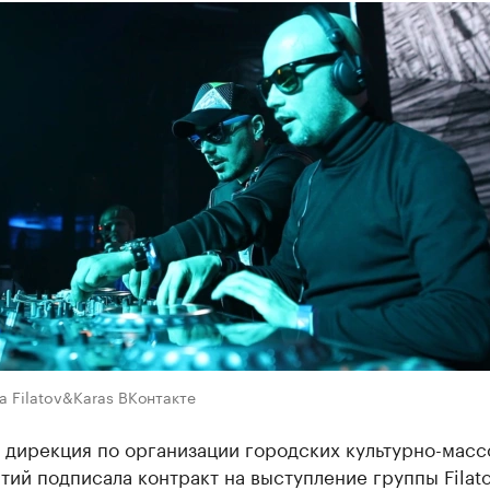
а Filatov&Karas ВКонтакте
 дирекция по организации городских культурно-масс
ий подписала контракт на выступление группы Filat