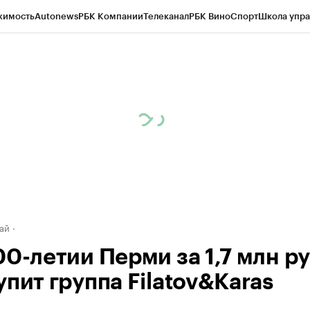
жимость
Autonews
РБК Компании
Телеканал
РБК Вино
Спорт
Школа упра
д
Стиль
Крипто
РБК Бизнес-среда
Дискуссионный клуб
Исследования
К
рагентов
Политика
Экономика
Бизнес
Технологии и медиа
Финансы
Рын
ай
0-летии Перми за 1,7 млн ру
пит группа Filatov&Karas