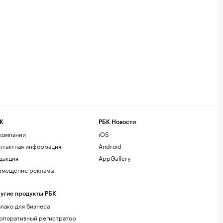
К
РБК Новости
компании
iOS
нтактная информация
Android
дакция
AppGallery
змещение рекламы
угие продукты РБК
лако для бизнеса
рпоративный регистратор