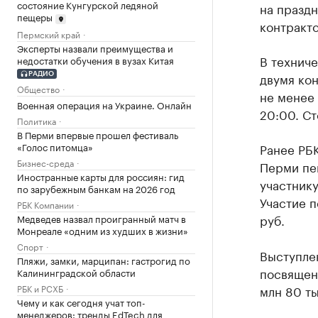
состояние Кунгурской ледяной
на празд
пещеры
контракто
Пермский край
Эксперты назвали преимущества и
В техниче
недостатки обучения в вузах Китая
двумя ко
РАДИО
Общество
не менее 
Военная операция на Украине. Онлайн
20:00. Ст
Политика
В Перми впервые прошел фестиваль
Ранее РБ
«Голос питомца»
Бизнес-среда
Перми пев
Иностранные карты для россиян: гид
участнику
по зарубежным банкам на 2026 год
Участие п
РБК Компании
руб.
Медведев назвал проигранный матч в
Монреале «одним из худших в жизни»
Спорт
Выступле
Пляжи, замки, марципан: гастрогид по
посвящен
Калининградской области
млн 80 ты
РБК и РСХБ
Чему и как сегодня учат топ-
менеджеров: тренды EdTech для