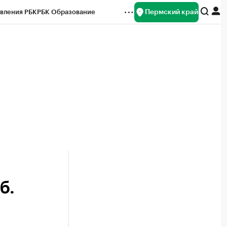
Пермский край
вления РБК
РБК Образование
редитные рейтинги
Франшизы
Газета
ок наличной валюты
б.