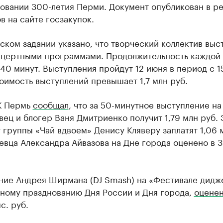
новании 300-летия Перми. Документ опубликован в р
в на сайте госзакупок.
ском задании указано, что творческий коллектив выс
нцертными программами. Продолжительность каждой 
40 минут. Выступления пройдут 12 июня в период с 1
оимость выступлений превышает 1,7 млн руб.
К Пермь
сообщал
, что за 50-минутное выступление н
ец и блогер Ваня Дмитриенко получит 1,79 млн руб. 
 группы «Чай вдвоем» Денису Кляверу заплатят 1,06 
евца Александра Айвазова на Дне города оценено в 3
ние Андрея Ширмана (DJ Smash) на «Фестивале дидж
ному празднованию Дня России и Дня города,
оцене
с. руб.