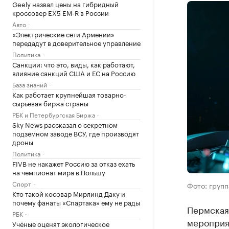
Geely назвал цены на гибридный
кроссовер EX5 EM-R в России
Авто
«Электрические сети Армении»
передадут в доверительное управление
Политика
Санкции: что это, виды, как работают,
влияние санкций США и ЕС на Россию
База знаний
Как работает крупнейшая товарно-
сырьевая биржа страны
РБК и Петербургская Биржа
Sky News рассказал о секретном
подземном заводе ВСУ, где производят
дроны
Политика
FIVB не накажет Россию за отказ ехать
на чемпионат мира в Польшу
Спорт
Фото: групп
Кто такой косовар Мирлинд Даку и
почему фанаты «Спартака» ему не рады
Пермская
РБК
мероприят
Учёные оценят экологическое