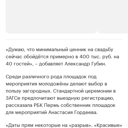
«Думаю, что минимальный ценник на свадьбу
РБК Компании
РБК Компании
сейчас обойдётся примерно в 400 тыс. руб. на
Крупнейшие производители и
Страховые к
40 гостей», – добавляет Александр Губин.
продавцы медийной продукции
присутствую
Ознакомьтесь с информацией в каталоге
Посмотрите в ката
Среди различного рода площадок под
мероприятия молодожёны делают выбор в
пользу загородных. Стандартной церемонии в
ЗАГСе предпочитают выездную регистрацию,
рассказала РБК Пермь собственник площадок
для мероприятий Анастасия Гордеева.
«Даты прям некоторые на «разрыв». «Красивые»