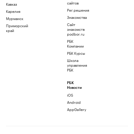
сайтов
Кавказ
Рег.решения
Карелия
Знакомства
Мурманск
Сайт
Приморский
знакомств
край
podbor.ru
РБК
Компании
РБК Курсы
Школа
управления
РБК
РБК
Новости
iOS
Android
AppGallery