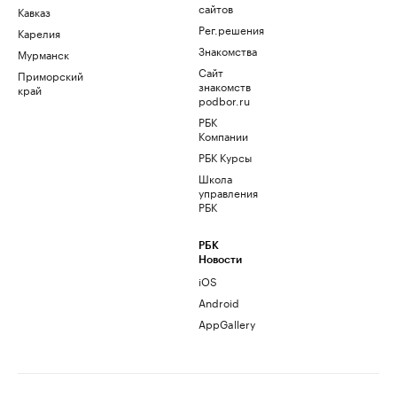
сайтов
Кавказ
Рег.решения
Карелия
Знакомства
Мурманск
Сайт
Приморский
знакомств
край
podbor.ru
РБК
Компании
РБК Курсы
Школа
управления
РБК
РБК
Новости
iOS
Android
AppGallery