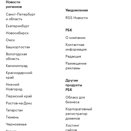
Новости
регионов
Уведомления
Санкт-Петербург
RSS Новости
и область
Екатеринбург
РБК
Новосибирск
О компании
Омск
Контактная
Башкортостан
информация
Вологодская
Редакция
область
Размещение
Калининград
рекламы
Краснодарский
край
Другие
Нижний
продукты
Новгород
РБК
Пермский край
Облако для
бизнеса
Ростов-на-Дону
Корпоративный
Татарстан
регистратор
Тюмень
доменов
Черноземье
Хостинг
сайтов
Кавказ