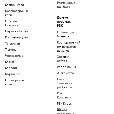
Размещение
Калининград
рекламы
Краснодарский
край
Другие
Нижний
продукты
Новгород
РБК
Пермский край
Облако для
бизнеса
Ростов-на-Дону
Корпоративный
Татарстан
регистратор
Тюмень
доменов
Черноземье
Хостинг
сайтов
Кавказ
Рег.решения
Карелия
Знакомства
Мурманск
Сайт
Приморский
знакомств
край
podbor.ru
РБК
Компании
РБК Курсы
Школа
управления