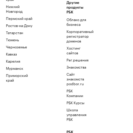
Другие
Нижний
продукты
Новгород
РБК
Пермский край
Облако для
бизнеса
Ростов-на-Дону
Корпоративный
Татарстан
регистратор
Тюмень
доменов
Черноземье
Хостинг
сайтов
Кавказ
Рег.решения
Карелия
Знакомства
Мурманск
Сайт
Приморский
знакомств
край
podbor.ru
РБК
Компании
РБК Курсы
Школа
управления
РБК
РБК