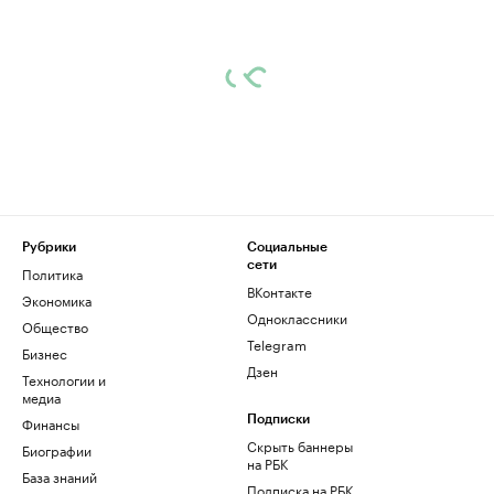
Рубрики
Социальные
сети
Политика
ВКонтакте
Экономика
Одноклассники
Общество
Telegram
Бизнес
Дзен
Технологии и
медиа
Финансы
Подписки
Скрыть баннеры
Биографии
на РБК
База знаний
Подписка на РБК