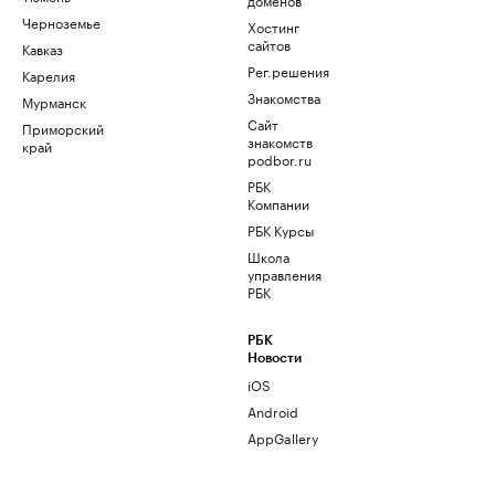
Черноземье
Хостинг
сайтов
Кавказ
Рег.решения
Карелия
Знакомства
Мурманск
Сайт
Приморский
знакомств
край
podbor.ru
РБК
Компании
РБК Курсы
Школа
управления
РБК
РБК
Новости
iOS
Android
AppGallery