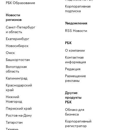
РБК Образование
Корпоративная
подписка
Новости
регионов
Уведомления
Санкт-Петербург
RSS Новости
и область
Екатеринбург
РБК
Новосибирск
О компании
Омск
Контактная
Башкортостан
информация
Вологодская
Редакция
область
Размещение
Калининград
рекламы
Краснодарский
край
Другие
Нижний
продукты
Новгород
РБК
Пермский край
Облако для
бизнеса
Ростов-на-Дону
Корпоративный
Татарстан
регистратор
Тюмень
доменов