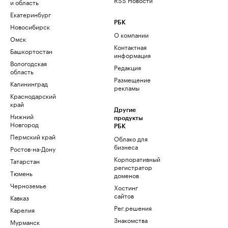
и область
Екатеринбург
РБК
Новосибирск
О компании
Омск
Контактная
Башкортостан
информация
Вологодская
Редакция
область
Размещение
Калининград
рекламы
Краснодарский
край
Другие
Нижний
продукты
Новгород
РБК
Пермский край
Облако для
бизнеса
Ростов-на-Дону
Корпоративный
Татарстан
регистратор
Тюмень
доменов
Черноземье
Хостинг
сайтов
Кавказ
Рег.решения
Карелия
Знакомства
Мурманск