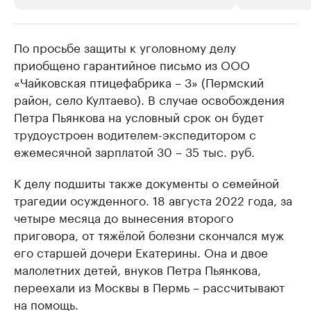
По просьбе защиты к уголовному делу
РБК Компании
РБК Компании
приобщено гарантийное письмо из ООО
Крупнейшие производители и
Страховые к
«Чайковская птицефабрика – 3» (Пермский
продавцы медийной продукции
присутствую
район, село Култаево). В случае освобождения
Ознакомьтесь с информацией в каталоге
Посмотрите в ката
Петра Пьянкова на условный срок он будет
трудоустроен водителем-экспедитором с
ежемесячной зарплатой 30 – 35 тыс. руб.
К делу подшиты также документы о семейной
трагедии осужденного. 18 августа 2022 года, за
четыре месяца до вынесения второго
приговора, от тяжёлой болезни скончался муж
его старшей дочери Екатерины. Она и двое
малолетних детей, внуков Петра Пьянкова,
переехали из Москвы в Пермь – рассчитывают
на помощь.