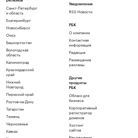
регионов
Уведомления
Санкт-Петербург
RSS Новости
и область
Екатеринбург
РБК
Новосибирск
О компании
Омск
Контактная
Башкортостан
информация
Вологодская
Редакция
область
Размещение
Калининград
рекламы
Краснодарский
край
Другие
Нижний
продукты
Новгород
РБК
Пермский край
Облако для
бизнеса
Ростов-на-Дону
Корпоративный
Татарстан
регистратор
Тюмень
доменов
Черноземье
Хостинг
сайтов
Кавказ
Рег.решения