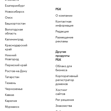
Екатеринбург
РБК
Новосибирск
О компании
Омск
Контактная
Башкортостан
информация
Вологодская
Редакция
область
Размещение
Калининград
рекламы
Краснодарский
край
Другие
Нижний
продукты
Новгород
РБК
Пермский край
Облако для
бизнеса
Ростов-на-Дону
Корпоративный
Татарстан
регистратор
Тюмень
доменов
Черноземье
Хостинг
сайтов
Кавказ
Рег.решения
Карелия
Знакомства
Мурманск