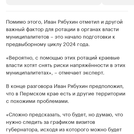
Помимо этого, Иван Рябухин отметил и другой
РБК Компании
РБК Компании
важный фактор для ротации в органах власти
Крупнейшие производители и
Страховые к
муниципалитетов – это начало подготовки к
продавцы медийной продукции
присутствую
предвыборному циклу 2024 года.
Ознакомьтесь с информацией в каталоге
Посмотрите в ката
«Вероятно, с помощью этих ротаций краевые
власти хотят снять риски напряжённости в этих
муниципалитетах», – отмечает эксперт.
В конце разговора Иван Рябухин предположил,
что в Пермском крае есть и другие территории
с похожими проблемами.
«Сложно предсказать, что будет, но думаю, что
нужно следить за графиком визитов
губернатора, исходя из которого можно будет