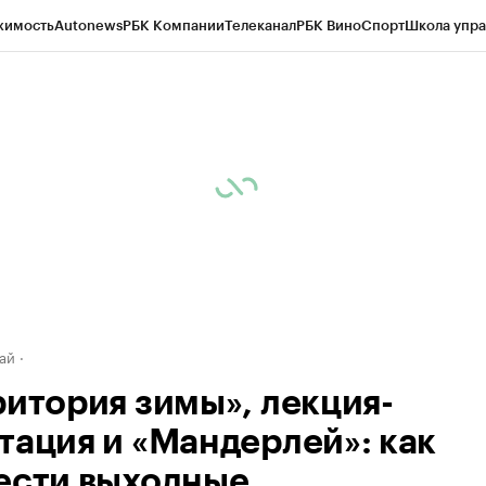
жимость
Autonews
РБК Компании
Телеканал
РБК Вино
Спорт
Школа упра
д
Стиль
Крипто
РБК Бизнес-среда
Дискуссионный клуб
Исследования
К
рагентов
Политика
Экономика
Бизнес
Технологии и медиа
Финансы
Рын
ай
ритория зимы», лекция-
тация и «Мандерлей»: как
ести выходные