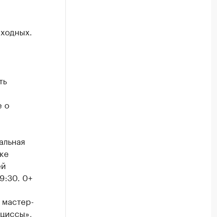
ыходных.
ть
е о
альная
ке
ей
9:30. 0+
 мастер-
рциссы»,