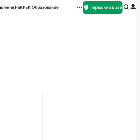
Пермский край
вления РБК
РБК Образование
редитные рейтинги
Франшизы
Газета
ок наличной валюты