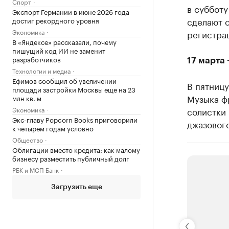
Спорт
в субботу
Экспорт Германии в июне 2026 года
сделают 
достиг рекордного уровня
Экономика
регистрац
В «Яндексе» рассказали, почему
пишущий код ИИ не заменит
разработчиков
17 марта 
Технологии и медиа
Ефимов сообщил об увеличении
В пятниц
площади застройки Москвы еще на 23
Музыка фр
млн кв. м
Экономика
солистки
Экс-главу Popcorn Books приговорили
джазового
к четырем годам условно
Общество
Облигации вместо кредита: как малому
бизнесу разместить публичный долг
РБК и МСП Банк
Загрузить еще