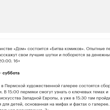
ии
анстве «Дом» состоится «Битва комиков». Опытные 
шие производители и продавцы медийной п
асскажут свои лучшие шутки и поборются за денежны
20:00. 16+
 с информацией в каталоге
– суббота
у в Пермской художественной галерее состоятся сбо
. В 15:00 пермяки смогут узнать о ключевых темах и
искусства Западной Европы, а уже в 15:30 там пройд
 для детей, основанная на мифах и фактах о галерее
ельная регистрация. 7+