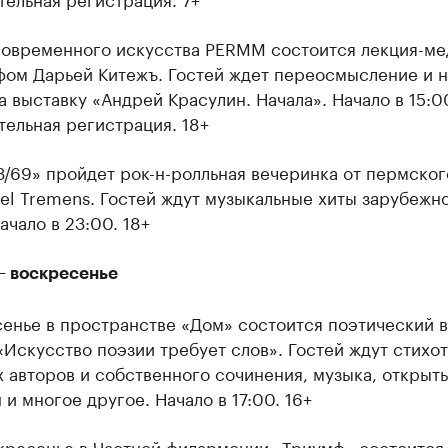
современного искусства PERMM состоится лекция-ме
фом Дарьей Китежъ. Гостей ждет переосмысление и 
а выставку «Андрей Красулин. Начала». Начало в 15:0
ельная регистрация. 18+
3/69» пройдет рок-н-ролльная вечеринка от пермског
el Tremens. Гостей ждут музыкальные хиты зарубежн
ачало в 23:00. 18+
– воскресенье
енье в пространстве «Дом» состоится поэтический в
Искусство поэзии требует слов». Гостей ждут стихо
 авторов и собственного сочинения, музыка, открыт
и многое другое. Начало в 17:00. 16+
скресенье в Частной филармонии «Триумф» состоится