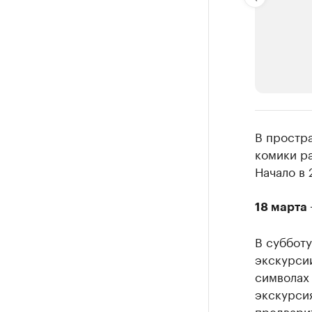
РБК Компан
В простр
Крупней
комики р
Начало в 
Ознакомьтесь
18 марта 
В суббот
экскурсии
символах 
экскурсия
предварит