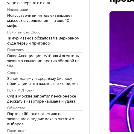
унцию впервые с июня
Инвестиции
Искусственный интеллект вызовет
массовые увольнения — и еще 10
мифов
РБК и Yandex Cloud
Тимур Иванов обжаловал в Верховном
суде первый приговор
Политика
Глава Ассоциации футбола Аргентины
заявил о кампании против сборной на
ЧМ
Спорт
Зачем малому и среднему бизнесу
облигации и что важно знать о бирже
РБК и МСП Банк
Суд в Москве запретил пенсионерке
держать в квартире каймана и удава
Общество
Партия «Яблоко» ответила на
заявление о подаче иска о снятии с
выборов
Политика