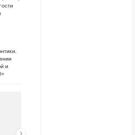
гости
я
нтики.
нении
й и
0+