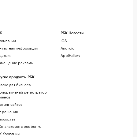
К
РБК Новости
компании
iOS
нтактная информация
Android
дакция
AppGallery
змещение рекламы
угие продукты РБК
лако для бизнеса
рпоративный регистратор
менов
стинг сайтов
г.решения
акомства
йт знакомств podbor.ru
К Компании