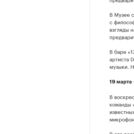
В Музее 
с филосо
взгляды н
предварит
В баре «1
артиста D
музыки. Н
19 марта 
В воскрес
команды «
известных
микрофон 
В это во