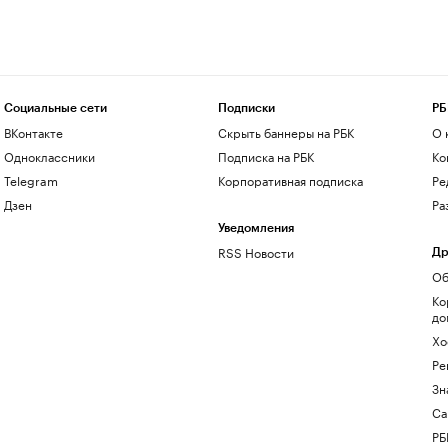
Социальные сети
Подписки
РБ
ВКонтакте
Скрыть баннеры на РБК
О 
Одноклассники
Подписка на РБК
Ко
Telegram
Корпоративная подписка
Ре
Дзен
Ра
Уведомления
RSS Новости
Др
Об
Ко
до
Хо
Ре
Зн
Са
РБ