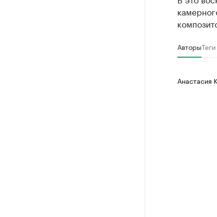
камерног
композито
Авторы
Теги
Анастасия 