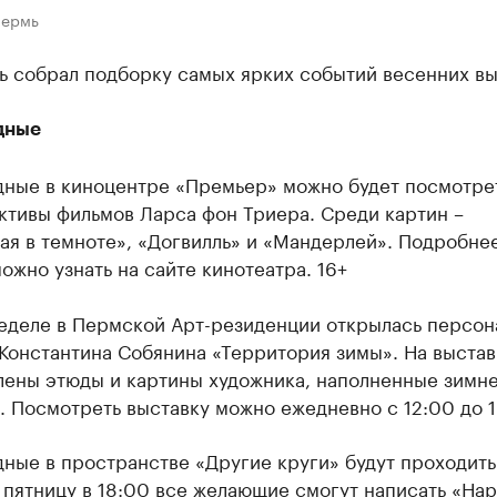
Пермь
ь собрал подборку самых ярких событий весенних в
дные
дные в киноцентре «Премьер» можно будет посмотре
ктивы фильмов Ларса фон Триера. Среди картин –
я в темноте», «Догвилль» и «Мандерлей». Подробне
ожно узнать на сайте кинотеатра. 16+
неделе в Пермской Арт-резиденции открылась персон
Константина Собянина «Территория зимы». На выстав
лены этюды и картины художника, наполненные зимн
 Посмотреть выставку можно ежедневно с 12:00 до 1
ные в пространстве «Другие круги» будут проходить
 пятницу в 18:00 все желающие смогут написать «На