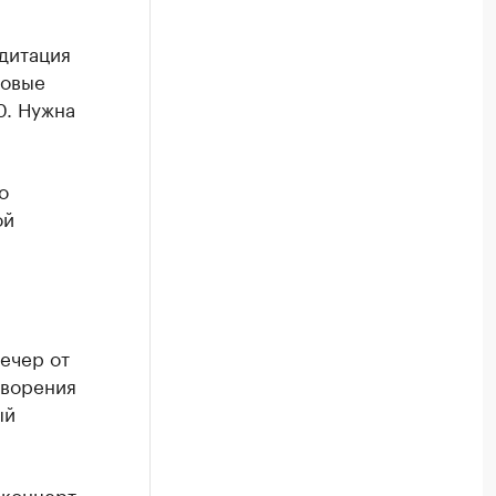
дитация
новые
0. Нужна
о
ой
ечер от
творения
ый
 концерт