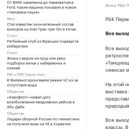
От BWM-хамелеона до перехватчика
Фото: РБК 
Ford. Какие машины показали в новом
«Человеке-пауке»
РБК Перм
Авто
Стал известен окончательный состав
юниоров на этап Гран-при ISU в Китае
Все выхо
Спорт
Регбийный клуб из Франции подвергся
кибератаке
Все выхо
Спорт
ретроспе
Жизнь с видом на пруд или реку:
«Танцующа
подборка жилья у набережных и
пляжей
сеансах м
РБК и ПИК Серия плюс
В Железногорске ввели режим ЧС из-за
На этой 
отсутствия воды
выставка 
Общество
«Аэрофлот» назвал дату
представ
возобновления ежедневных рейсов в
природой.
Абу-Даби
Общество
Лидеры сборной России по гимнастике
Все выход
не получили визы на ЧЕ в Хорватии
классы. В