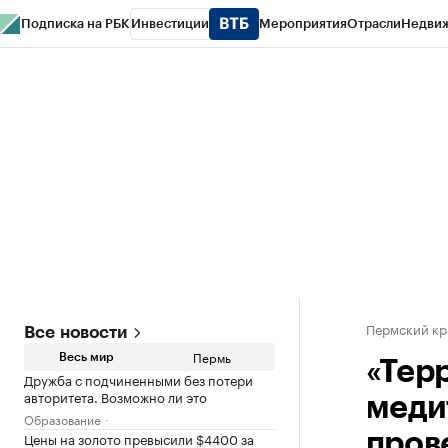
Подписка на РБК
Инвестиции
Мероприятия
Отрасли
Недви
РБК Курсы
РБК Life
Тренды
Визионеры
Национальные проекты
Горо
Спецпроекты СПб
Конференции СПб
Спецпроекты
Проверка конт
Пермский кр
Все новости
Пермь
Весь мир
«Тер
Дружба с подчиненными без потери
авторитета. Возможно ли это
меди
Образование
Цены на золото превысили $4400 за
пров