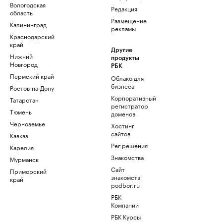
Вологодская
Редакция
область
Размещение
Калининград
рекламы
Краснодарский
край
Другие
Нижний
продукты
Новгород
РБК
Пермский край
Облако для
бизнеса
Ростов-на-Дону
Корпоративный
Татарстан
регистратор
Тюмень
доменов
Черноземье
Хостинг
сайтов
Кавказ
Рег.решения
Карелия
Знакомства
Мурманск
Сайт
Приморский
знакомств
край
podbor.ru
РБК
Компании
РБК Курсы