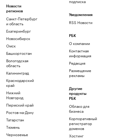
подписка
Новости
регионов
Уведомления
Санкт-Петербург
RSS Новости
и область
Екатеринбург
РБК
Новосибирск
О компании
Омск
Контактная
Башкортостан
информация
Вологодская
Редакция
область
Размещение
Калининград
рекламы
Краснодарский
край
Другие
Нижний
продукты
Новгород
РБК
Пермский край
Облако для
бизнеса
Ростов-на-Дону
Корпоративный
Татарстан
регистратор
Тюмень
доменов
Черноземье
Хостинг