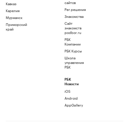
сайтов
Кавказ
Рег.решения
Карелия
Знакомства
Мурманск
Сайт
Приморский
знакомств
край
podbor.ru
РБК
Компании
РБК Курсы
Школа
управления
РБК
РБК
Новости
iOS
Android
AppGallery