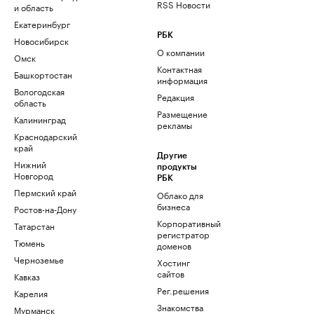
RSS Новости
и область
Екатеринбург
РБК
Новосибирск
О компании
Омск
Контактная
Башкортостан
информация
Вологодская
Редакция
область
Размещение
Калининград
рекламы
Краснодарский
край
Другие
Нижний
продукты
Новгород
РБК
Пермский край
Облако для
бизнеса
Ростов-на-Дону
Корпоративный
Татарстан
регистратор
Тюмень
доменов
Черноземье
Хостинг
сайтов
Кавказ
Рег.решения
Карелия
Знакомства
Мурманск