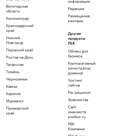
информация
Вологодская
Редакция
область
Размещение
Калининград
рекламы
Краснодарский
край
Другие
Нижний
продукты
Новгород
РБК
Пермский край
Облако для
бизнеса
Ростов-на-Дону
Корпоративный
Татарстан
регистратор
Тюмень
доменов
Черноземье
Хостинг
сайтов
Кавказ
Рег.решения
Карелия
Знакомства
Мурманск
Сайт
Приморский
знакомств
край
podbor.ru
РБК
Компании
РБК Курсы